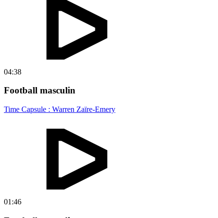
04:38
Football masculin
Time Capsule : Warren Zaïre-Emery
01:46