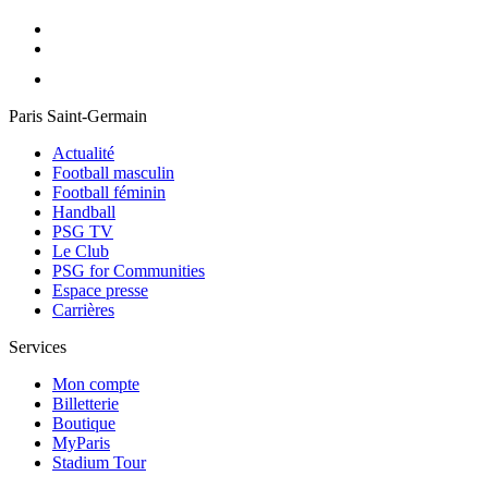
Paris Saint-Germain
Actualité
Football masculin
Football féminin
Handball
PSG TV
Le Club
PSG for Communities
Espace presse
Carrières
Services
Mon compte
Billetterie
Boutique
MyParis
Stadium Tour