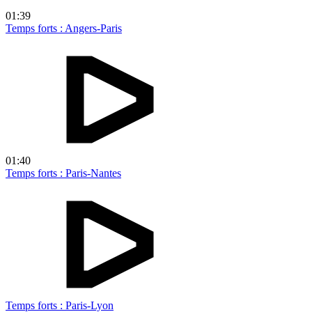
01:39
Temps forts : Angers-Paris
01:40
Temps forts : Paris-Nantes
Temps forts : Paris-Lyon