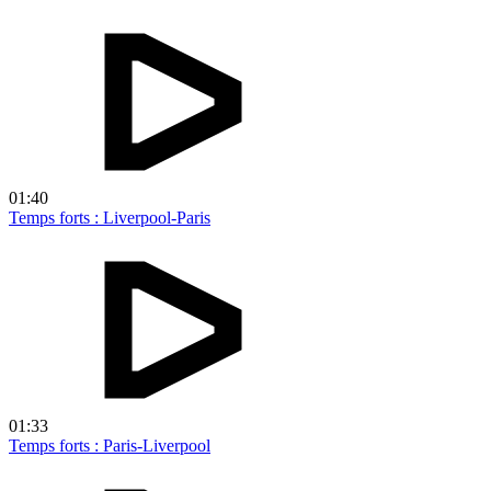
01:40
Temps forts : Liverpool-Paris
01:33
Temps forts : Paris-Liverpool