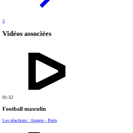
5
Vidéos associées
01:32
Football masculin
Les réactions : Angers - Paris