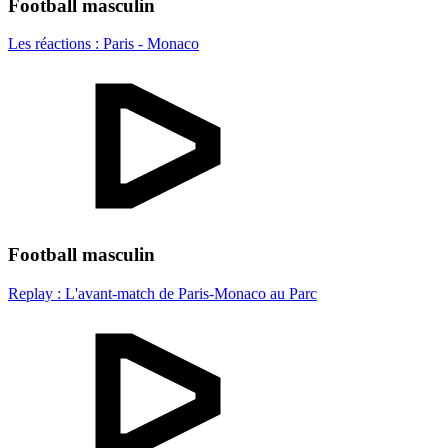
Football masculin
Les réactions : Paris - Monaco
Football masculin
Replay : L'avant-match de Paris-Monaco au Parc