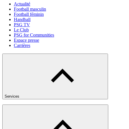
Actualité
Football masculin
Football féminin
Handball
PSG TV
Le Club
PSG for Communities
Espace presse
Carrières
Services