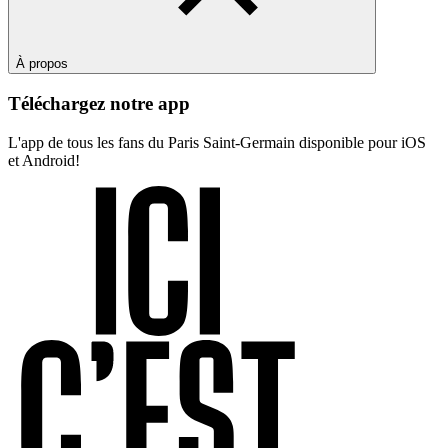
À propos
Téléchargez notre app
L'app de tous les fans du Paris Saint-Germain disponible pour iOS
et Android!