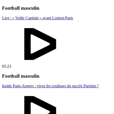
Football masculin
Live : « Veille Capitale » avant Lorient-Paris
05:23
Football masculin
Inside Paris-Angers : vivez les coulisses du succès Parisien !