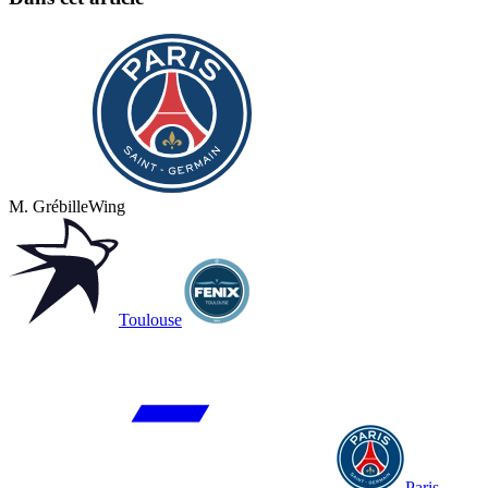
M. Grébille
Wing
Toulouse
Paris