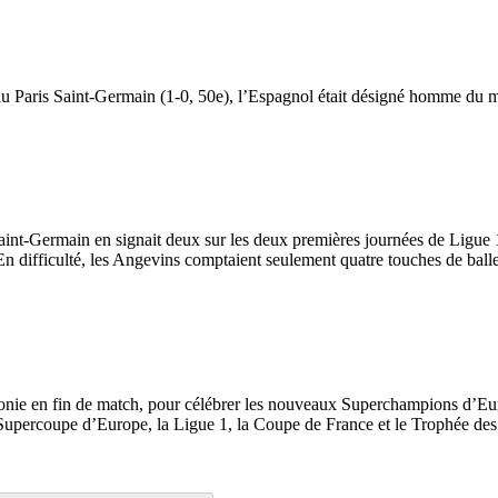
ire au Paris Saint-Germain (1-0, 50e), l’Espagnol était désigné homme du
int-Germain en signait deux sur les deux premières journées de Ligue 1
. En difficulté, les Angevins comptaient seulement quatre touches de bal
onie en fin de match, pour célébrer les nouveaux Superchampions d’Eur
a Supercoupe d’Europe, la Ligue 1, la Coupe de France et le Trophée d