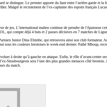
d se distingue. Le premier apporte du liant entre l’arrière-garde et la
ier. Malgré le recrutement de l’ex-capitaine des espoirs français Lucas 
e jeu. L’international malien continue de prendre de l’épaisseur cette 
’OL, qui compte déjà 4 buts et 2 passes décisives en 7 matches de Ligue 1
 Parisien Junior Dina Ebimbe, qui retrouvera ainsi son club formateur. Ar
 but sous les couleurs brestoises le week-end dernier. Pathé Mboup, recr
d’évoluer à droite qu’à gauche en attaque. Enfin, le rôle d’avant-centre
n, l’ex-Strasbourgeois sera l’une des plus grandes menaces côté brestoi
ours du match.