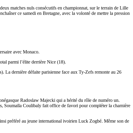
 deux matches nuls consécutifs en championnat, sur le terrain de Lille
’enchaîner ce samedi en Bretagne, avec la volonté de mettre la pression
versaire avec Monaco.
tal parmi l’élite derrière Nice (18).
s). La dernière défaite parisienne face aux Ty-Zefs remonte au 26
 Monégasque Radoslaw Majecki qui a hérité du rôle de numéro un.
s, Soumaïla Coulibaly fait office de favori pour compléter la charnière
a ainsi préféré au jeune international ivoirien Luck Zogbé. Même son de