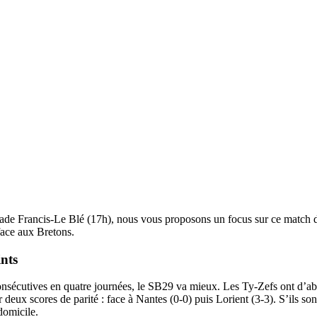
 stade Francis-Le Blé (17h), nous vous proposons un focus sur ce match 
face aux Bretons.
ints
onsécutives en quatre journées, le SB29 va mieux. Les Ty-Zefs ont d’abo
r deux scores de parité : face à Nantes (0-0) puis Lorient (3-3). S’ils so
domicile.