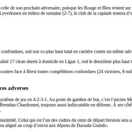
celle de son prochain adversaire, puisque les Rouge et Bleu restent sur
à Leverkusen en milieu de semaine (2-7), le club de la capitale tentera d
onfondues, soit son co-plus haut total en carrière contre un même ad
lisé 17 clean sheets à domicile en Ligue 1, soit le deuxième plus haut to
ontres face à Brest toutes compétitions confondues (24 victoires, 8 nul
ces adverses
 système de jeu en 4-2-3-1. Au poste de gardien de but, c’est l’ancien
 Brendan Chardonnet, toujours aussi indiscutable en défense. À ses côté
.
’unanimité. Celui qui est l’un des cadres du onze de départ brestois ser
 sera aligné au coup d’envoi aux dépens de Daouda Guindo.