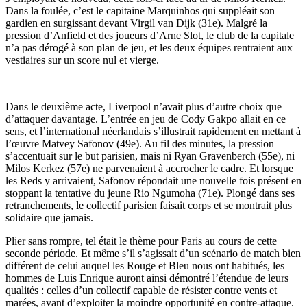
Dans la foulée, c’est le capitaine Marquinhos qui suppléait son
gardien en surgissant devant Virgil van Dijk (31e). Malgré la
pression d’Anfield et des joueurs d’Arne Slot, le club de la capitale
n’a pas dérogé à son plan de jeu, et les deux équipes rentraient aux
vestiaires sur un score nul et vierge.
Dans le deuxième acte, Liverpool n’avait plus d’autre choix que
d’attaquer davantage. L’entrée en jeu de Cody Gakpo allait en ce
sens, et l’international néerlandais s’illustrait rapidement en mettant à
l’œuvre Matvey Safonov (49e). Au fil des minutes, la pression
s’accentuait sur le but parisien, mais ni Ryan Gravenberch (55e), ni
Milos Kerkez (57e) ne parvenaient à accrocher le cadre. Et lorsque
les Reds y arrivaient, Safonov répondait une nouvelle fois présent en
stoppant la tentative du jeune Rio Ngumoha (71e). Plongé dans ses
retranchements, le collectif parisien faisait corps et se montrait plus
solidaire que jamais.
Plier sans rompre, tel était le thème pour Paris au cours de cette
seconde période. Et même s’il s’agissait d’un scénario de match bien
différent de celui auquel les Rouge et Bleu nous ont habitués, les
hommes de Luis Enrique auront ainsi démontré l’étendue de leurs
qualités : celles d’un collectif capable de résister contre vents et
marées, avant d’exploiter la moindre opportunité en contre-attaque.