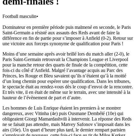
demi-finales !
Football masculin
•
Dominateur en première période puis malmené en seconde, le Paris
Saint-Germain a résisté aux assauts des Reds avant de faire la
différence en fin de partie pour s’imposer à Anfield (0-2). Retour sur
une victoire aux forceps synonyme de qualification pour Paris !
Moins d’une semaine après avoir brillé lors du match aller (2-0), le
Paris Saint-Germain retrouvait la Champions League et Liverpool
pour la manche retour des quarts de finale de la compétition, cette
fois-ci du côté d’Anfield. Malgré l’avantage acquis au Parc des
Princes, les Rouge et Bleu savaient qu’ils n’étaient qu’à la moitié
d’un long chemin pour espérer une qualification. Dans les tribunes,
le spectacle était au rendez-vous dès le coup d’envoi de la rencontre.
Et très vite, il en était de même sur le terrain, avec une intensité à la
hauteur de l’évènement de part et d’autre.
Les hommes de Luis Enrique étaient les premiers à se montrer
dangereux, avec Vitinha (4e) puis Ousmane Dembélé (10e) qui
obligeaient Giorgi Mamardashvili à intervenir. La réponse des Reds
ne se faisait pas attendre, mais Matvey Safonov s’imposait dans les
airs (16e). Un quart d’heure plus tard, le dernier rempart parisien
s’employait de nouveau, cette fois-ci face au tir de Milos Kerkez.