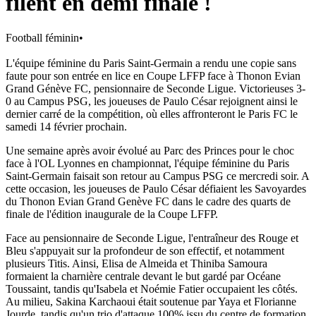
filent en demi finale !
Football féminin
•
L'équipe féminine du Paris Saint-Germain a rendu une copie sans
faute pour son entrée en lice en Coupe LFFP face à Thonon Evian
Grand Génève FC, pensionnaire de Seconde Ligue. Victorieuses 3-
0 au Campus PSG, les joueuses de Paulo César rejoignent ainsi le
dernier carré de la compétition, où elles affronteront le Paris FC le
samedi 14 février prochain.
Une semaine après avoir évolué au Parc des Princes pour le choc
face à l'OL Lyonnes en championnat, l'équipe féminine du Paris
Saint-Germain faisait son retour au Campus PSG ce mercredi soir. A
cette occasion, les joueuses de Paulo César défiaient les Savoyardes
du Thonon Evian Grand Genève FC dans le cadre des quarts de
finale de l'édition inaugurale de la Coupe LFFP.
Face au pensionnaire de Seconde Ligue, l'entraîneur des Rouge et
Bleu s'appuyait sur la profondeur de son effectif, et notamment
plusieurs Titis. Ainsi, Elisa de Almeida et Thiniba Samoura
formaient la charnière centrale devant le but gardé par Océane
Toussaint, tandis qu'Isabela et Noémie Fatier occupaient les côtés.
Au milieu, Sakina Karchaoui était soutenue par Yaya et Florianne
Jourde, tandis qu'un trio d'attaque 100% issu du centre de formation