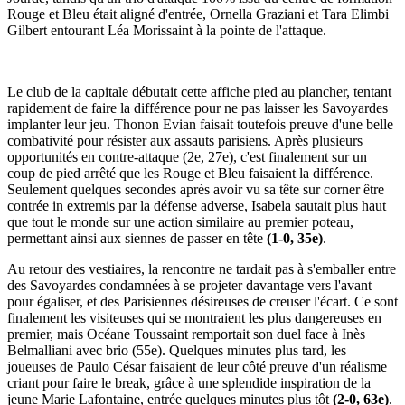
Rouge et Bleu était aligné d'entrée, Ornella Graziani et Tara Elimbi
Gilbert entourant Léa Morissaint à la pointe de l'attaque.
Le club de la capitale débutait cette affiche pied au plancher, tentant
rapidement de faire la différence pour ne pas laisser les Savoyardes
implanter leur jeu. Thonon Evian faisait toutefois preuve d'une belle
combativité pour résister aux assauts parisiens. Après plusieurs
opportunités en contre-attaque (2e, 27e), c'est finalement sur un
coup de pied arrêté que les Rouge et Bleu faisaient la différence.
Seulement quelques secondes après avoir vu sa tête sur corner être
contrée in extremis par la défense adverse, Isabela sautait plus haut
que tout le monde sur une action similaire au premier poteau,
permettant ainsi aux siennes de passer en tête
(1-0, 35e)
.
Au retour des vestiaires, la rencontre ne tardait pas à s'emballer entre
des Savoyardes condamnées à se projeter davantage vers l'avant
pour égaliser, et des Parisiennes désireuses de creuser l'écart. Ce sont
finalement les visiteuses qui se montraient les plus dangereuses en
premier, mais Océane Toussaint remportait son duel face à Inès
Belmalliani avec brio (55e). Quelques minutes plus tard, les
joueuses de Paulo César faisaient de leur côté preuve d'un réalisme
criant pour faire le break, grâce à une splendide inspiration de la
jeune Marie Lafontaine, entrée quelques minutes plus tôt
(2-0, 63e)
.