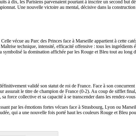
ts à dix, les Parisiens parvenaient pourtant à inscrire un second but dé
pionnat. Une nouvelle victoire au mental, décisive dans la construction 
. Celle vécue au Parc des Princes face à Marseille appartient à cette c
 Maîtrise technique, intensité, efficacité offensive : tous les ingrédient
is a symbolisé la domination affichée par les Rouge et Bleu tout au long d
finitivement validé son statut de roi de France. Face à son concurrent
r assurait le titre de champion de France (0-2). Au coup de sifflet final,
sa force collective et sa capacité à se transcender dans les rendez-vous 
assant par les émotions fortes vécues face à Strasbourg, Lyon ou Marse
 soudée, qui a une nouvelle fois porté haut les couleurs Rouge et Bleu p