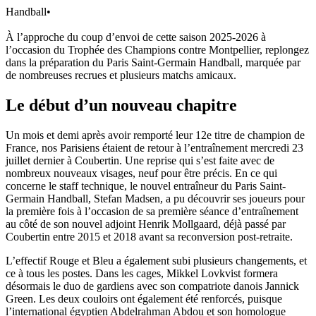
Handball
•
À l’approche du coup d’envoi de cette saison 2025-2026 à
l’occasion du Trophée des Champions contre Montpellier, replongez
dans la préparation du Paris Saint-Germain Handball, marquée par
de nombreuses recrues et plusieurs matchs amicaux.
Le début d’un nouveau chapitre
Un mois et demi après avoir remporté leur 12e titre de champion de
France, nos Parisiens étaient de retour à l’entraînement mercredi 23
juillet dernier à Coubertin. Une reprise qui s’est faite avec de
nombreux nouveaux visages, neuf pour être précis. En ce qui
concerne le staff technique, le nouvel entraîneur du Paris Saint-
Germain Handball, Stefan Madsen, a pu découvrir ses joueurs pour
la première fois à l’occasion de sa première séance d’entraînement
au côté de son nouvel adjoint Henrik Mollgaard, déjà passé par
Coubertin entre 2015 et 2018 avant sa reconversion post-retraite.
L’effectif Rouge et Bleu a également subi plusieurs changements, et
ce à tous les postes. Dans les cages, Mikkel Lovkvist formera
désormais le duo de gardiens avec son compatriote danois Jannick
Green. Les deux couloirs ont également été renforcés, puisque
l’international égyptien Abdelrahman Abdou et son homologue