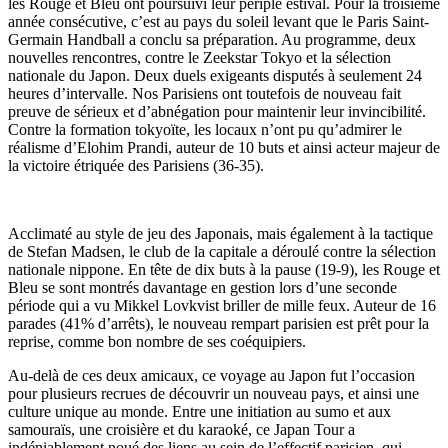
les Rouge et Bleu ont poursuivi leur périple estival. Pour la troisième
année consécutive, c’est au pays du soleil levant que le Paris Saint-
Germain Handball a conclu sa préparation. Au programme, deux
nouvelles rencontres, contre le Zeekstar Tokyo et la sélection
nationale du Japon. Deux duels exigeants disputés à seulement 24
heures d’intervalle. Nos Parisiens ont toutefois de nouveau fait
preuve de sérieux et d’abnégation pour maintenir leur invincibilité.
Contre la formation tokyoïte, les locaux n’ont pu qu’admirer le
réalisme d’Elohim Prandi, auteur de 10 buts et ainsi acteur majeur de
la victoire étriquée des Parisiens (36-35).
Acclimaté au style de jeu des Japonais, mais également à la tactique
de Stefan Madsen, le club de la capitale a déroulé contre la sélection
nationale nippone. En tête de dix buts à la pause (19-9), les Rouge et
Bleu se sont montrés davantage en gestion lors d’une seconde
période qui a vu Mikkel Lovkvist briller de mille feux. Auteur de 16
parades (41% d’arrêts), le nouveau rempart parisien est prêt pour la
reprise, comme bon nombre de ses coéquipiers.
Au-delà de ces deux amicaux, ce voyage au Japon fut l’occasion
pour plusieurs recrues de découvrir un nouveau pays, et ainsi une
culture unique au monde. Entre une initiation au sumo et aux
samouraïs, une croisière et du karaoké, ce Japan Tour a
indéniablement noué des liens au sein de l’effectif parisien, qui