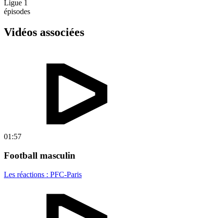
Ligue 1
épisodes
Vidéos associées
01:57
Football masculin
Les réactions : PFC-Paris