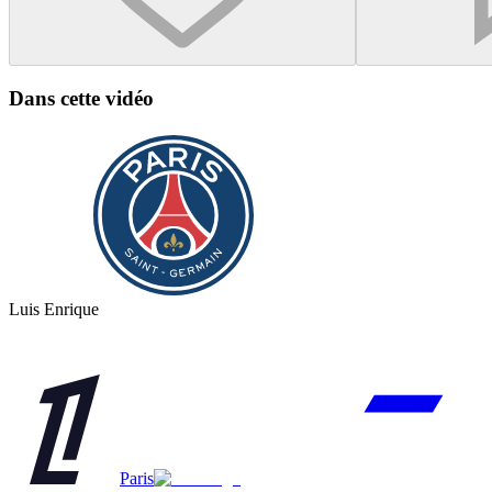
Dans cette vidéo
Luis Enrique
Paris