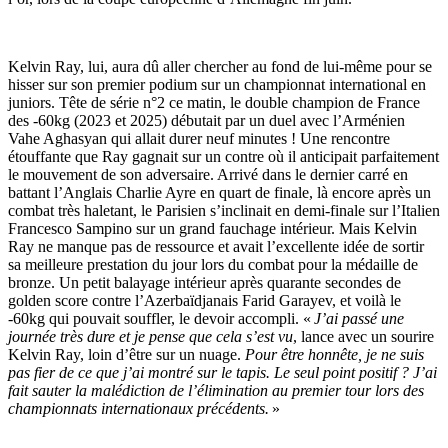
Kelvin Ray, lui, aura dû aller chercher au fond de lui-même pour se
hisser sur son premier podium sur un championnat international en
juniors. Tête de série n°2 ce matin, le double champion de France
des -60kg (2023 et 2025) débutait par un duel avec l’Arménien
Vahe Aghasyan qui allait durer neuf minutes ! Une rencontre
étouffante que Ray gagnait sur un contre où il anticipait parfaitement
le mouvement de son adversaire. Arrivé dans le dernier carré en
battant l’Anglais Charlie Ayre en quart de finale, là encore après un
combat très haletant, le Parisien s’inclinait en demi-finale sur l’Italien
Francesco Sampino sur un grand fauchage intérieur. Mais Kelvin
Ray ne manque pas de ressource et avait l’excellente idée de sortir
sa meilleure prestation du jour lors du combat pour la médaille de
bronze. Un petit balayage intérieur après quarante secondes de
golden score contre l’Azerbaïdjanais Farid Garayev, et voilà le
-60kg qui pouvait souffler, le devoir accompli. «
J’ai passé une
journée très dure et je pense que cela s’est vu
, lance avec un sourire
Kelvin Ray, loin d’être sur un nuage.
Pour être honnête, je ne suis
pas fier de ce que j’ai montré sur le tapis. Le seul point positif ? J’ai
fait sauter la malédiction de l’élimination au premier tour lors des
championnats internationaux précédents.
»