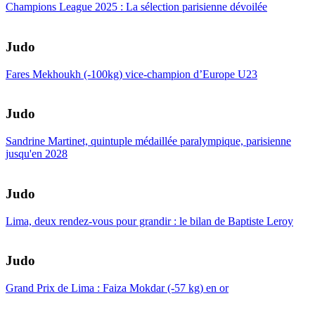
Champions League 2025 : La sélection parisienne dévoilée
Judo
Fares Mekhoukh (-100kg) vice-champion d’Europe U23
Judo
Sandrine Martinet, quintuple médaillée paralympique, parisienne
jusqu'en 2028
Judo
Lima, deux rendez-vous pour grandir : le bilan de Baptiste Leroy
Judo
Grand Prix de Lima : Faiza Mokdar (-57 kg) en or