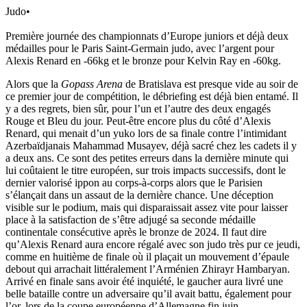
Judo
•
Première journée des championnats d’Europe juniors et déjà deux
médailles pour le Paris Saint-Germain judo, avec l’argent pour
Alexis Renard en -66kg et le bronze pour Kelvin Ray en -60kg.
Alors que la
Gopass Arena
de Bratislava est presque vide au soir de
ce premier jour de compétition, le débriefing est déjà bien entamé. Il
y a des regrets, bien sûr, pour l’un et l’autre des deux engagés
Rouge et Bleu du jour. Peut-être encore plus du côté d’Alexis
Renard, qui menait d’un yuko lors de sa finale contre l’intimidant
Azerbaïdjanais Mahammad Musayev, déjà sacré chez les cadets il y
a deux ans. Ce sont des petites erreurs dans la dernière minute qui
lui coûtaient le titre européen, sur trois impacts successifs, dont le
dernier valorisé ippon au corps-à-corps alors que le Parisien
s’élançait dans un assaut de la dernière chance. Une déception
visible sur le podium, mais qui disparaissait assez vite pour laisser
place à la satisfaction de s’être adjugé sa seconde médaille
continentale consécutive après le bronze de 2024. Il faut dire
qu’Alexis Renard aura encore régalé avec son judo très pur ce jeudi,
comme en huitième de finale où il plaçait un mouvement d’épaule
debout qui arrachait littéralement l’Arménien Zhirayr Hambaryan.
Arrivé en finale sans avoir été inquiété, le gaucher aura livré une
belle bataille contre un adversaire qu’il avait battu, également pour
l’or, lors de la coupe européenne d’Allemagne fin juin.