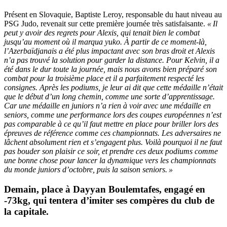
Présent en Slovaquie, Baptiste Leroy, responsable du haut niveau au
PSG Judo, revenait sur cette première journée très satisfaisante.
« Il
peut y avoir des regrets pour Alexis, qui tenait bien le combat
jusqu’au moment où il marqua yuko. À partir de ce moment-là,
l’Azerbaïdjanais a été plus impactant avec son bras droit et Alexis
n’a pas trouvé la solution pour garder la distance. Pour Kelvin, il a
été dans le dur toute la journée, mais nous avons bien préparé son
combat pour la troisième place et il a parfaitement respecté les
consignes. Après les podiums, je leur ai dit que cette médaille n’était
que le début d’un long chemin, comme une sorte d’apprentissage.
Car une médaille en juniors n’a rien à voir avec une médaille en
seniors, comme une performance lors des coupes européennes n’est
pas comparable à ce qu’il faut mettre en place pour briller lors des
épreuves de référence comme ces championnats. Les adversaires ne
lâchent absolument rien et s’engagent plus. Voilà pourquoi il ne faut
pas bouder son plaisir ce soir, et prendre ces deux podiums comme
une bonne chose pour lancer la dynamique vers les championnats
du monde juniors d’octobre, puis la saison seniors. »
Demain, place à Dayyan Boulemtafes, engagé en
-73kg, qui tentera d’imiter ses compères du club de
la capitale.