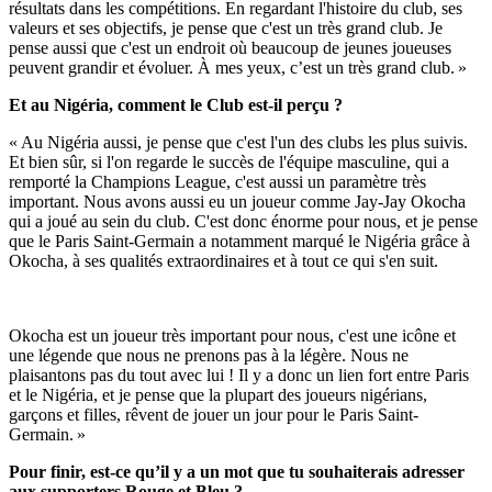
résultats dans les compétitions. En regardant l'histoire du club, ses
valeurs et ses objectifs, je pense que c'est un très grand club. Je
pense aussi que c'est un endroit où beaucoup de jeunes joueuses
peuvent grandir et évoluer. À mes yeux, c’est un très grand club. »
Et au Nigéria, comment le Club est-il perçu ?
« Au Nigéria aussi, je pense que c'est l'un des clubs les plus suivis.
Et bien sûr, si l'on regarde le succès de l'équipe masculine, qui a
remporté la Champions League, c'est aussi un paramètre très
important. Nous avons aussi eu un joueur comme Jay-Jay Okocha
qui a joué au sein du club. C'est donc énorme pour nous, et je pense
que le Paris Saint-Germain a notamment marqué le Nigéria grâce à
Okocha, à ses qualités extraordinaires et à tout ce qui s'en suit.
Okocha est un joueur très important pour nous, c'est une icône et
une légende que nous ne prenons pas à la légère. Nous ne
plaisantons pas du tout avec lui ! Il y a donc un lien fort entre Paris
et le Nigéria, et je pense que la plupart des joueurs nigérians,
garçons et filles, rêvent de jouer un jour pour le Paris Saint-
Germain. »
Pour finir, est-ce qu’il y a un mot que tu souhaiterais adresser
aux supporters Rouge et Bleu ?