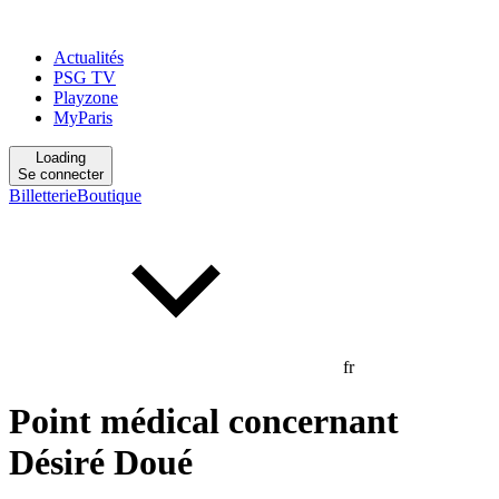
Actualités
PSG TV
Playzone
MyParis
Loading
Se connecter
Billetterie
Boutique
fr
Point médical concernant
Désiré Doué