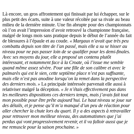
Là encore, un gros affrontement qui finissait par lui échapper, sur le
plus petit des écarts, suite à une valeur récoltée par sa rivale au beau
milieu de la dernière minute. Une fin abrupte pour des championnats
où l’on avait l’impression d’avoir retrouvé la championne française,
malgré de longs mois sans pratique depuis le début de l’année du fait
de blessures à l’épaule et au coude.
« Margaux n’avait que très peu
combattu depuis son titre de l’an passé, mais elle a su se hisser au
niveau pour ne pas passer loin de se qualifier pour les demi-finales.
Avec ses moyens du jour, elle a proposé un contenu plutôt
intéressant, et notamment face à la Croate, où l’issue me semble
quand même assez sévère. Pour une fille de son calibre et avec le
palmarès qui est le sien, cette septième place n’est pas suffisante,
mais elle n’est pas anodine lorsqu’on la remet dans la perspective
des derniers mois. »
La principale intéressée parvenait elle aussi à
relativiser malgré la déception.
« Je n’étais effectivement pas dans
les meilleures dispositions ces derniers temps, mais j’avais fait tout
mon possible pour être prête aujourd’hui. Le haut niveau se joue sur
des détails, et je pense qu’il m’a manqué d’un peu de réaction pour
aller chercher la chute lors du quart. Il y a des aspects à retravailler
pour retrouver mon meilleur niveau, des automatismes que j’ai
perdus qui vont progressivement revenir, et il va falloir aussi que je
me remuscle pour la saison prochaine. »