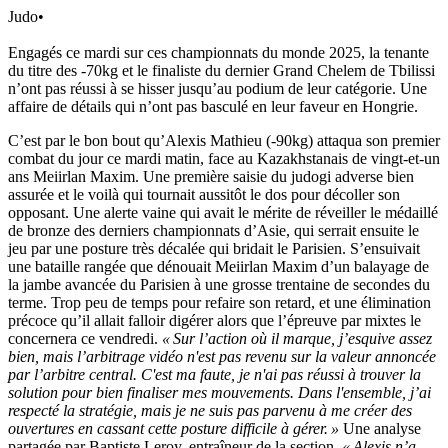
Judo
•
Engagés ce mardi sur ces championnats du monde 2025, la tenante
du titre des -70kg et le finaliste du dernier Grand Chelem de Tbilissi
n’ont pas réussi à se hisser jusqu’au podium de leur catégorie. Une
affaire de détails qui n’ont pas basculé en leur faveur en Hongrie.
C’est par le bon bout qu’Alexis Mathieu (-90kg) attaqua son premier
combat du jour ce mardi matin, face au Kazakhstanais de vingt-et-un
ans Meiirlan Maxim. Une première saisie du judogi adverse bien
assurée et le voilà qui tournait aussitôt le dos pour décoller son
opposant. Une alerte vaine qui avait le mérite de réveiller le médaillé
de bronze des derniers championnats d’Asie, qui serrait ensuite le
jeu par une posture très décalée qui bridait le Parisien. S’ensuivait
une bataille rangée que dénouait Meiirlan Maxim d’un balayage de
la jambe avancée du Parisien à une grosse trentaine de secondes du
terme. Trop peu de temps pour refaire son retard, et une élimination
précoce qu’il allait falloir digérer alors que l’épreuve par mixtes le
concernera ce vendredi.
« Sur l’action où il marque, j’esquive assez
bien, mais l’arbitrage vidéo n'est pas revenu sur la valeur annoncée
par l’arbitre central. C'est ma faute, je n'ai pas réussi à trouver la
solution pour bien finaliser mes mouvements. Dans l'ensemble, j’ai
respecté la stratégie, mais je ne suis pas parvenu à me créer des
ouvertures en cassant cette posture difficile à gérer. »
Une analyse
partagée par Baptiste Leroy, entraîneur de la section.
« Alexis n’a