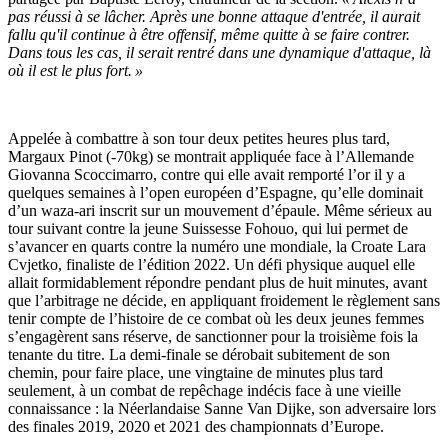
pas réussi à se lâcher. Après une bonne attaque d'entrée, il aurait
fallu qu'il continue à être offensif, même quitte à se faire contrer.
Dans tous les cas, il serait rentré dans une dynamique d'attaque, là
où il est le plus fort. »
Appelée à combattre à son tour deux petites heures plus tard,
Margaux Pinot (-70kg) se montrait appliquée face à l’Allemande
Giovanna Scoccimarro, contre qui elle avait remporté l’or il y a
quelques semaines à l’open européen d’Espagne, qu’elle dominait
d’un waza-ari inscrit sur un mouvement d’épaule. Même sérieux au
tour suivant contre la jeune Suissesse Fohouo, qui lui permet de
s’avancer en quarts contre la numéro une mondiale, la Croate Lara
Cvjetko, finaliste de l’édition 2022. Un défi physique auquel elle
allait formidablement répondre pendant plus de huit minutes, avant
que l’arbitrage ne décide, en appliquant froidement le règlement sans
tenir compte de l’histoire de ce combat où les deux jeunes femmes
s’engagèrent sans réserve, de sanctionner pour la troisième fois la
tenante du titre. La demi-finale se dérobait subitement de son
chemin, pour faire place, une vingtaine de minutes plus tard
seulement, à un combat de repêchage indécis face à une vieille
connaissance : la Néerlandaise Sanne Van Dijke, son adversaire lors
des finales 2019, 2020 et 2021 des championnats d’Europe.