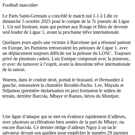
Football masculin
•
Le Paris Saint-Germain a concédé le match nul 1-1 à Lille ce
dimanche 5 octobre 2025 pour le compte de la 7e journée de Ligue
1. Un nul frustrant, mais qui permet aux Rouge et Bleu de devenir
seul leader de Ligue 1, avant la prochaine trêve internationale.
Quelques jours après une victoire à Barcelone qui a résonné partout
en Europe, les Parisiens retrouvaient les pelouses de Ligue 1, avec
un déplacement toujours difficile sur la pelouse du LOSC. Toujours
privé de plusieurs cadres, Luis Enrique composait avec la jeunesse,
et avec du turnover à l’esprit, avant la deuxième trêve internationale
de la saison.
Warren, dans le couloir droit, portait le brassard, et Hernandez à
gauche, entouraient la charnière Beraldo-Pacho. Lee, Mayulu et
Ndjantou (première titularisation en pro) formaient le milieu de
terrain, derrière Barcola, Mbaye et Ramos, héros du Montjuic.
Une ligne d’attaque qui se met en évidence rapidement d’ailleurs,
avec plusieurs accélérations bien senties de la part de Mbaye, ou
encore Barcola. Ce dernier oblige d’ailleurs Ngoy à un tacle
salvateur devant son gardien pour empêcher le numéro 29 parisien