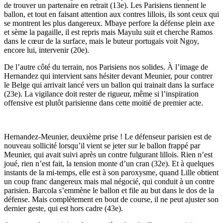
de trouver un partenaire en retrait (13e). Les Parisiens tiennent le
ballon, et tout en faisant attention aux contres lillois, ils sont ceux qui
se montrent les plus dangereux. Mbaye perfore la défense plein axe
et sème la pagaille, il est repris mais Mayulu suit et cherche Ramos
dans le cœur de la surface, mais le buteur portugais voit Ngoy,
encore lui, intervenir (20e).
De l’autre côté du terrain, nos Parisiens nos solides. À l’image de
Hernandez qui intervient sans hésiter devant Meunier, pour contrer
le Belge qui arrivait lancé vers un ballon qui trainait dans la surface
(23e). La vigilance doit rester de rigueur, même si l’inspiration
offensive est plutôt parisienne dans cette moitié de premier acte.
Hernandez-Meunier, deuxième prise ! Le défenseur parisien est de
nouveau sollicité lorsqu’il vient se jeter sur le ballon frappé par
Meunier, qui avait suivi après un contre fulgurant lillois. Rien n’est
joué, rien n’est fait, la tension monte d’un cran (32e). Et à quelques
instants de la mi-temps, elle est à son paroxysme, quand Lille obtient
un coup franc dangereux mais mal négocié, qui conduit à un contre
parisien. Barcola s’emmène le ballon et file au but dans le dos de la
défense. Mais complètement en bout de course, il ne peut ajuster son
dernier geste, qui est hors cadre (43e).