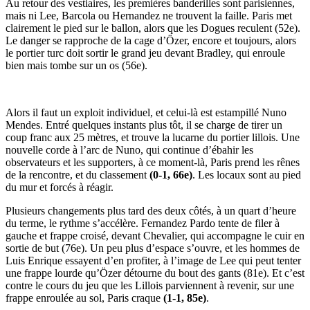
Au retour des vestiaires, les premières banderilles sont parisiennes,
mais ni Lee, Barcola ou Hernandez ne trouvent la faille. Paris met
clairement le pied sur le ballon, alors que les Dogues reculent (52e).
Le danger se rapproche de la cage d’Özer, encore et toujours, alors
le portier turc doit sortir le grand jeu devant Bradley, qui enroule
bien mais tombe sur un os (56e).
Alors il faut un exploit individuel, et celui-là est estampillé Nuno
Mendes. Entré quelques instants plus tôt, il se charge de tirer un
coup franc aux 25 mètres, et trouve la lucarne du portier lillois. Une
nouvelle corde à l’arc de Nuno, qui continue d’ébahir les
observateurs et les supporters, à ce moment-là, Paris prend les rênes
de la rencontre, et du classement
(0-1, 66e)
. Les locaux sont au pied
du mur et forcés à réagir.
Plusieurs changements plus tard des deux côtés, à un quart d’heure
du terme, le rythme s’accélère. Fernandez Pardo tente de filer à
gauche et frappe croisé, devant Chevalier, qui accompagne le cuir en
sortie de but (76e). Un peu plus d’espace s’ouvre, et les hommes de
Luis Enrique essayent d’en profiter, à l’image de Lee qui peut tenter
une frappe lourde qu’Özer détourne du bout des gants (81e). Et c’est
contre le cours du jeu que les Lillois parviennent à revenir, sur une
frappe enroulée au sol, Paris craque
(1-1, 85e)
.