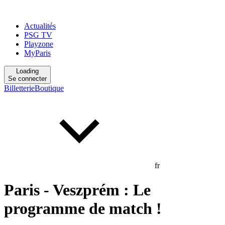
Actualités
PSG TV
Playzone
MyParis
Loading
Se connecter
Billetterie
Boutique
fr
Paris - Veszprém : Le
programme de match !