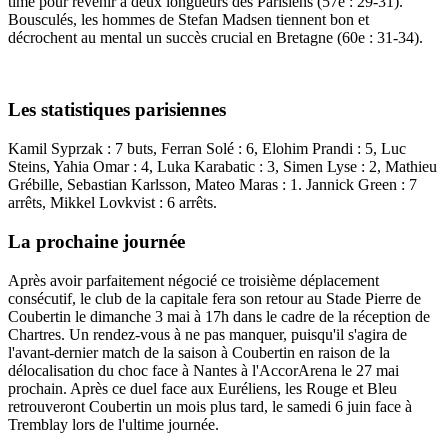
time pour revenir à deux longueurs des Parisiens (57e : 29-31).
Bousculés, les hommes de Stefan Madsen tiennent bon et
décrochent au mental un succès crucial en Bretagne (60e : 31-34).
Les statistiques parisiennes
Kamil Syprzak : 7 buts, Ferran Solé : 6, Elohim Prandi : 5, Luc
Steins, Yahia Omar : 4, Luka Karabatic : 3, Simen Lyse : 2, Mathieu
Grébille, Sebastian Karlsson, Mateo Maras : 1. Jannick Green : 7
arrêts, Mikkel Lovkvist : 6 arrêts.
La prochaine journée
Après avoir parfaitement négocié ce troisième déplacement
consécutif, le club de la capitale fera son retour au Stade Pierre de
Coubertin le dimanche 3 mai à 17h dans le cadre de la réception de
Chartres. Un rendez-vous à ne pas manquer, puisqu'il s'agira de
l'avant-dernier match de la saison à Coubertin en raison de la
délocalisation du choc face à Nantes à l'AccorArena le 27 mai
prochain. Après ce duel face aux Euréliens, les Rouge et Bleu
retrouveront Coubertin un mois plus tard, le samedi 6 juin face à
Tremblay lors de l'ultime journée.