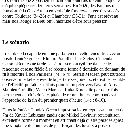
Les hommes de Sébastien Leriche ont toutefois obtenu l'étiquette
d'équipe piège ces dernières semaines. En 2026, les Bretons ont
transformé la Glaz Arena en véritable forteresse, avec des succès
contre Toulouse (34-26) et Chambéry (35-31). Paris est prévenu,
mais nos Rouge et Bleu ont l'habitude d'être sous pression.
Le scénario
Le club de la capitale entame parfaitement cette rencontre avec un
break d'entrée grâce à Elohim Prandi et Luc Steins. Cependant,
Cesson-Rennes ne tarde pas à trouver son rythme dans cette
rencontre et reste fidèle à sa récente forme à domicile en donnant du
fil à retordre à nos Parisiens (7e : 6-4). Stefan Madsen peut toutefois
observer une belle envie de la part de ses joueurs, et c'est l'ensemble
de l'effectif qui fait les efforts pour se projeter vers l'avant. Ainsi,
Mathieu Grébille, Mateo Maras et Luka Karabatic par deux fois
permettent au club de la capitale de reprendre les commandes à
l'approche de la fin du premier quart d'heure (14e : 8-10).
Dans la foulée, Jannick Green impose sa loi en repoussant un jet de
7m de Xavier Labigang tandis que Mikkel Lovkvist poursuit son
excellente forme du moment en affichant déjà quatre parades après
une vingtaine de minutes de jeu, forçant les locaux à poser un