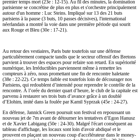
premier temps mort (23e : 12-15). Au fil des minutes, la domination
parisienne se concrétise de plus en plus et s'orchestre principalement
autour d'un homme : Luc Steins. Impliqué sur 13 des 21 buts
parisiens à la pause (3 buts, 10 passes décisives), l'international
néerlandais a montré la voie dans une première période qui sourit
aux Rouge et Bleu (30e : 17-21).
Au retour des vestiaires, Paris bute toutefois sur une défense
particulièrement compacte tandis que le secteur offensif des Bretons
parvient à trouver des espaces pour refaire son retard. En supériorité
numérique, les Irréductibles parviennent même à remettre les
compteurs à zéro, nous promettant une fin de rencontre haletante
(38e : 22-22). Ce temps faible est toutefois loin de décourager nos
Parisiens, qui redoublent d’intensité pour reprendre le contrôle de la
rencontre. À l’orée du dernier quart d’heure, le club de la capitale est
parvenu à restaurer ses trois buts d’avance grâce à un doublé
d’Elohim, imité dans la foulée par Kamil Syprzak (45e : 24-27).
En défense, Jannick Green poursuit son festival en repoussant un
nouveau jet de 7m avant de détourner les tentatives d’Egon Hanusz
et de Xavier Labigang (50e : 24-30). Malgré l'écart conséquent au
tableau d'affichage, les locaux sont loin d'avoir abdiqué et le
prouvent en plaçant un nouveau coup d'accélérateur dans le money-