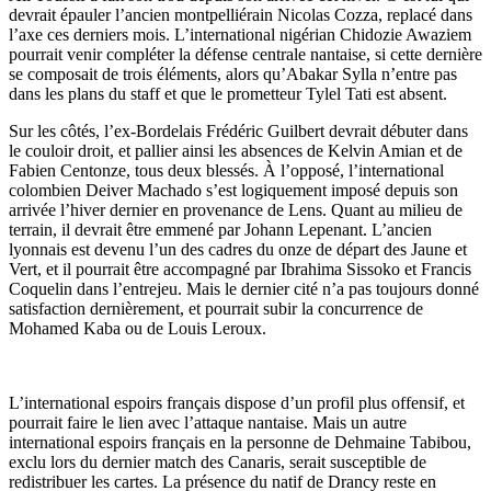
devrait épauler l’ancien montpelliérain Nicolas Cozza, replacé dans
l’axe ces derniers mois. L’international nigérian Chidozie Awaziem
pourrait venir compléter la défense centrale nantaise, si cette dernière
se composait de trois éléments, alors qu’Abakar Sylla n’entre pas
dans les plans du staff et que le prometteur Tylel Tati est absent.
Sur les côtés, l’ex-Bordelais Frédéric Guilbert devrait débuter dans
le couloir droit, et pallier ainsi les absences de Kelvin Amian et de
Fabien Centonze, tous deux blessés. À l’opposé, l’international
colombien Deiver Machado s’est logiquement imposé depuis son
arrivée l’hiver dernier en provenance de Lens. Quant au milieu de
terrain, il devrait être emmené par Johann Lepenant. L’ancien
lyonnais est devenu l’un des cadres du onze de départ des Jaune et
Vert, et il pourrait être accompagné par Ibrahima Sissoko et Francis
Coquelin dans l’entrejeu. Mais le dernier cité n’a pas toujours donné
satisfaction dernièrement, et pourrait subir la concurrence de
Mohamed Kaba ou de Louis Leroux.
L’international espoirs français dispose d’un profil plus offensif, et
pourrait faire le lien avec l’attaque nantaise. Mais un autre
international espoirs français en la personne de Dehmaine Tabibou,
exclu lors du dernier match des Canaris, serait susceptible de
redistribuer les cartes. La présence du natif de Drancy reste en