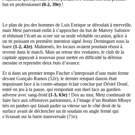
but en professionnel
(0-2, 39e)
!
Le plan de jeu des hommes de Luis Enrique se déroulait à merveille,
mais Metz parvenait enfin à s’approcher du but de Matvey Safonov
et réduisait l’écart au score sur sa seule véritable occasion, grâce à
un tir puissant en première intention signé Jessy Deminguet sous la
barre
(1-2, 42e)
. Malmenés, les locaux avaient pourtant réussi à
revenir dans le match. Mais au retour des vestiaires, le club de la
capitale appuyait à nouveau pour mettre en difficulté la défense
messine et reprendre deux buts d’avance.
Et si dans un premier temps Fischer s’interposait d’une main ferme
devant Gonçalo Ramos (52e), le dernier rempart danois était
impuissant face à la contre-attaque éclair conclue par Désiré Doué,
entré en jeu à la pause, qui remportait son duel face au gardien
adverse avec sang-froid
(1-3, 63e)
! Dos au mur, Metz continuait de
faire face aux offensives parisiennes, à l’image d’un Ibrahim Mbaye
très en jambes qui faisait parler sa vitesse sur le côté droit de la
surface avant de déclencher un tir soudain en angle fermé qui
s’écrasait sur la barre transversale (71e).