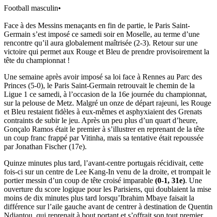
Football masculin
•
Face à des Messins menaçants en fin de partie, le Paris Saint-
Germain s’est imposé ce samedi soir en Moselle, au terme d’une
rencontre qu’il aura globalement maîtrisée (2-3). Retour sur une
victoire qui permet aux Rouge et Bleu de prendre provisoirement la
tête du championnat !
Une semaine après avoir imposé sa loi face à Rennes au Parc des
Princes (5-0), le Paris Saint-Germain retrouvait le chemin de la
Ligue 1 ce samedi, à l’occasion de la 16e journée du championnat,
sur la pelouse de Metz. Malgré un onze de départ rajeuni, les Rouge
et Bleu restaient fidèles à eux-mêmes et asphyxiaient des Grenats
contraints de subir le jeu. Après un peu plus d’un quart d’heure,
Gonçalo Ramos était le premier à s’illustrer en reprenant de la tête
un coup franc frappé par Vitinha, mais sa tentative était repoussée
par Jonathan Fischer (17e).
Quinze minutes plus tard, l’avant-centre portugais récidivait, cette
fois-ci sur un centre de Lee Kang-In venu de la droite, et trompait le
portier messin d’un coup de tête croisé imparable
(0-1, 31e)
. Une
ouverture du score logique pour les Parisiens, qui doublaient la mise
moins de dix minutes plus tard lorsqu’Ibrahim Mbaye faisait la
différence sur l’aile gauche avant de centrer à destination de Quentin
Ndjantou, qui reprenait à bout portant et s’offrait son tout premier