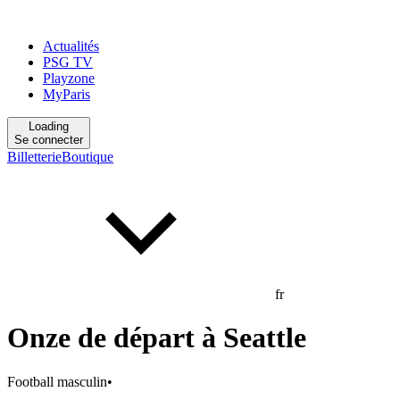
Actualités
PSG TV
Playzone
MyParis
Loading
Se connecter
Billetterie
Boutique
fr
Onze de départ à Seattle
Football masculin
•