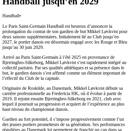
Handball jusqu’en 2029
Handball
•
Le Paris Saint-Germain Handball est heureux d’annoncer la
prolongation du contrat de son gardien de but Mikkel Løvkvist pour
deux saisons supplémentaires. Initialement lié au Club jusqu’en
2027, le portier danois est désormais engagé avec les Rouge et Bleu
jusqu’au 30 juin 2029.
Arrivé au Paris Saint-Germain à l’été 2025 en provenance de
Bjerringbro-Silkeborg, Mikkel Løvkvist s’est rapidement intégré au
collectif parisien. Par ses qualités athlétiques et sa présence dans le
but, le gardien danois s’est affirmé comme un élément important de
l’effectif du Club de la capitale.
Originaire de Roskilde, au Danemark, Mikkel Løvkvist débute sa
carrière professionnelle au Fredericia HK, où il évolue à partir de
2019. Il rejoint ensuite Bjerringbro-Silkeborg en 2021, club avec
lequel il poursuit sa progression et acquiert de l’expérience au plus
haut niveau du championnat danois.
Gardien au fort potentiel, il s’impose progressivement comme l’un
des jeunes portiers prometteurs de sa génération. Ses performances
régulières au Danemark lui permettent de franchir un cap dans sa