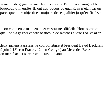
on a mérité de gagner ce match », a expliqué l’entraîneur rouge et bleu
ucoup d’intensité. Ils ont des joueurs de qualité, ça n’était pas un
arce que notre objectif est toujours de se qualifier jusqu’en finale. »
mpétition commence maintenant et ce sera très difficile. Nous sommes
ère que l’on va gagner encore beaucoup de matches et que l’on va aller
r deux anciens Parisiens, le copropriétaire et Président David Beckham
he 29 juin à 18h (en France, 12h en Géorgie) au Mercedes-Benz
en mérité avant la reprise du travail mardi.