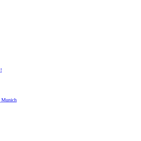
!
rn Munich