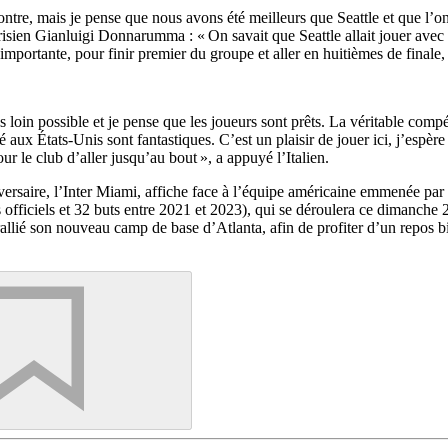
encontre, mais je pense que nous avons été meilleurs que Seattle et que l’
ien Gianluigi Donnarumma : « On savait que Seattle allait jouer avec bea
mportante, pour finir premier du groupe et aller en huitièmes de finale, p
us loin possible et je pense que les joueurs sont prêts. La véritable co
ué aux États-Unis sont fantastiques. C’est un plaisir de jouer ici, j’esp
ur le club d’aller jusqu’au bout », a appuyé l’Italien.
dversaire, l’Inter Miami, affiche face à l’équipe américaine emmenée pa
s officiels et 32 buts entre 2021 et 2023), qui se déroulera ce dimanc
allié son nouveau camp de base d’Atlanta, afin de profiter d’un repos bi