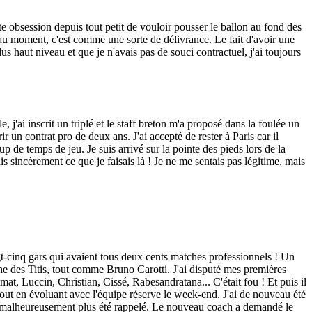
tte obsession depuis tout petit de vouloir pousser le ballon au fond des
 beau moment, c'est comme une sorte de délivrance. Le fait d'avoir une
us haut niveau et que je n'avais pas de souci contractuel, j'ai toujours
j'ai inscrit un triplé et le staff breton m'a proposé dans la foulée un
 un contrat pro de deux ans. J'ai accepté de rester à Paris car il
 de temps de jeu. Je suis arrivé sur la pointe des pieds lors de la
 sincèrement ce que je faisais là ! Je ne me sentais pas légitime, mais
ngt-cinq gars qui avaient tous deux cents matches professionnels ! Un
he des Titis, tout comme Bruno Carotti. J'ai disputé mes premières
at, Luccin, Christian, Cissé, Rabesandratana... C'était fou ! Et puis il
tout en évoluant avec l'équipe réserve le week-end. J'ai de nouveau été
ai malheureusement plus été rappelé. Le nouveau coach a demandé le