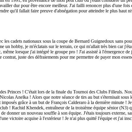
in en 1991, en provenance de mon petit club où j'étais considéré un peu
ravailler dur pour être encore meilleur. J'ai failli renoncer plus d'une fo
qu'il fallait faire preuve d'abnégation pour atteindre le plus haut nive
ec les cadets nationaux sous la coupe de Bernard Guignedoux sans pour 
e un hobby, je m'éclatais sur le terrain, ce qui m'allait très bien car j
ac, même lorsque j'ai intégré le groupe pro ! J'ai assisté à l'émergenc
de contrat, juste des défraiements pour me permettre de payer mon essen
rc des Princes ! C'était lors de la finale du Tournoi des Clubs Filleuls. 
Nicolas Anelka ! Alors que notre séance de tirs au but s'éternisait sous 
 imposés grâce à un but de François Calderaro à la dernière minute ! Je 
u club ! Rachid Khendek, entraîneur de la troisième équipe sénior (N3)
 de donner un nouveau souffle à son équipe. J'étais toujours externe, 
'une victoire acquise à l'extérieur ! Je n'ai plus quitté l'équipe et j'ai insc