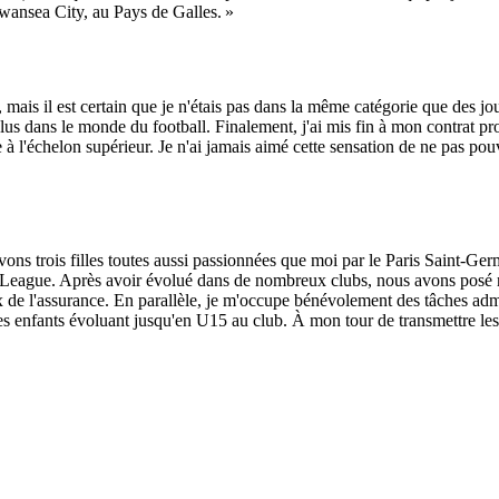
 Swansea City, au Pays de Galles. »
uis, mais il est certain que je n'étais pas dans la même catégorie que de
us dans le monde du football. Finalement, j'ai mis fin à mon contrat pro
 à l'échelon supérieur. Je n'ai jamais aimé cette sensation de ne pas pouv
ons trois filles toutes aussi passionnées que moi par le Paris Saint-Germ
League. Après avoir évolué dans de nombreux clubs, nous avons posé nos
 de l'assurance. En parallèle, je m'occupe bénévolement des tâches adm
les enfants évoluant jusqu'en U15 au club. À mon tour de transmettre les