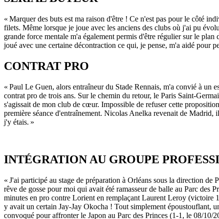
« Marquer des buts est ma raison d'être ! Ce n'est pas pour le côté indi
filets. Même lorsque je joue avec les anciens des clubs où j'ai pu évol
grande force mentale m'a également permis d'être régulier sur le plan de
joué avec une certaine décontraction ce qui, je pense, m'a aidé pour p
CONTRAT PRO
« Paul Le Guen, alors entraîneur du Stade Rennais, m'a convié à un essa
contrat pro de trois ans. Sur le chemin du retour, le Paris Saint-Germai
s'agissait de mon club de cœur. Impossible de refuser cette proposition
première séance d'entraînement. Nicolas Anelka revenait de Madrid, il 
j'y étais. »
INTÉGRATION AU GROUPE PROFESS
« J'ai participé au stage de préparation à Orléans sous la direction de
rêve de gosse pour moi qui avait été ramasseur de balle au Parc des Pr
minutes en pro contre Lorient en remplaçant Laurent Leroy (victoire 1-0
y avait un certain Jay-Jay Okocha ! Tout simplement époustouflant, un 
convoqué pour affronter le Japon au Parc des Princes (1-1, le 08/10/