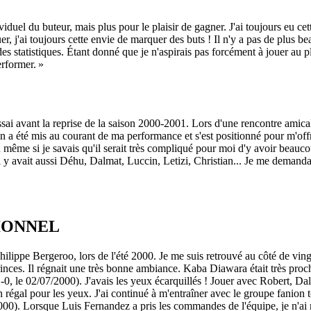
viduel du buteur, mais plus pour le plaisir de gagner. J'ai toujours eu ce
uer, j'ai toujours cette envie de marquer des buts ! Il n'y a pas de plus
s statistiques. Étant donné que je n'aspirais pas forcément à jouer au pl
erformer. »
i avant la reprise de la saison 2000-2001. Lors d'une rencontre amicale, 
n a été mis au courant de ma performance et s'est positionné pour m'offrir
 même si je savais qu'il serait très compliqué pour moi d'y avoir beaucoup
y avait aussi Déhu, Dalmat, Luccin, Letizi, Christian... Je me demandais
IONNEL
 Philippe Bergeroo, lors de l'été 2000. Je me suis retrouvé au côté de vi
inces. Il régnait une très bonne ambiance. Kaba Diawara était très proc
, le 02/07/2000). J'avais les yeux écarquillés ! Jouer avec Robert, Dalm
régal pour les yeux. J'ai continué à m'entraîner avec le groupe fanion 
2000). Lorsque Luis Fernandez a pris les commandes de l'équipe, je n'