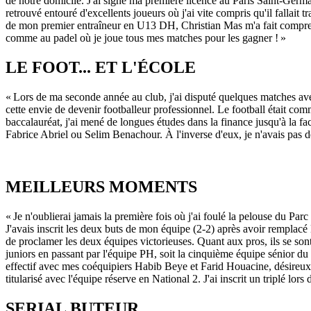
de notre domicile. J'ai signé ma première licence au Paris Saint-Germa
retrouvé entouré d'excellents joueurs où j'ai vite compris qu'il fallait t
de mon premier entraîneur en U13 DH, Christian Mas m'a fait comprendre 
comme au padel où je joue tous mes matches pour les gagner ! »
LE FOOT... ET L'ÉCOLE
« Lors de ma seconde année au club, j'ai disputé quelques matches av
cette envie de devenir footballeur professionnel. Le football était comm
baccalauréat, j'ai mené de longues études dans la finance jusqu'à la f
Fabrice Abriel ou Selim Benachour. À l'inverse d'eux, je n'avais pas 
MEILLEURS MOMENTS
« Je n'oublierai jamais la première fois où j'ai foulé la pelouse du Pa
J'avais inscrit les deux buts de mon équipe (2-2) après avoir remplacé 
de proclamer les deux équipes victorieuses. Quant aux pros, ils se sont
juniors en passant par l'équipe PH, soit la cinquième équipe sénior d
effectif avec mes coéquipiers Habib Beye et Farid Houacine, désireux
titularisé avec l'équipe réserve en National 2. J'ai inscrit un triplé lors d
SERIAL BUTEUR