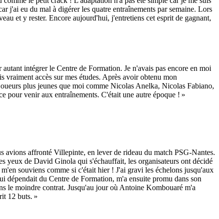
 comme le petit crack ! L'adaptation n'a pas été simple car je me suis
is car j'ai eu du mal à digérer les quatre entraînements par semaine. Lors
au et y rester. Encore aujourd'hui, j'entretiens cet esprit de gagnant,
autant intégrer le Centre de Formation. Je n'avais pas encore en moi
'étais vraiment accès sur mes études. Après avoir obtenu mon
e de joueurs plus jeunes que moi comme Nicolas Anelka, Nicolas Fabiano,
ce pour venir aux entraînements. C'était une autre époque ! »
Nous avions affronté Villepinte, en lever de rideau du match PSG-Nantes.
les yeux de David Ginola qui s'échauffait, les organisateurs ont décidé
m'en souviens comme si c'était hier ! J'ai gravi les échelons jusqu'aux
 qui dépendait du Centre de Formation, m'a ensuite promu dans son
sans le moindre contrat. Jusqu'au jour où Antoine Kombouaré m'a
rit 12 buts. »