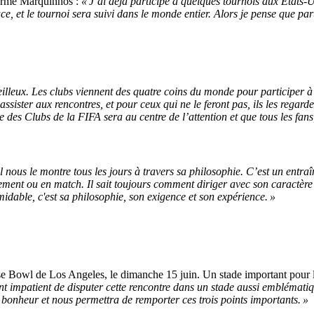
ffirme Marquinhos :
« J’ai déjà participé à quelques tournois aux États-
e, et le tournoi sera suivi dans le monde entier. Alors je pense que part
eilleux. Les clubs viennent des quatre coins du monde pour participer 
ister aux rencontres, et pour ceux qui ne le feront pas, ils les regard
es Clubs de la FIFA sera au centre de l’attention et que tous les fans, 
ous le montre tous les jours à travers sa philosophie. C’est un entraîneu
ement ou en match. Il sait toujours comment diriger avec son caractère 
rmidable, c'est sa philosophie, son exigence et son expérience. »
se Bowl de Los Angeles, le dimanche 15 juin. Un stade important pour l
nt impatient de disputer cette rencontre dans un stade aussi emblématiq
r bonheur et nous permettra de remporter ces trois points importants. »