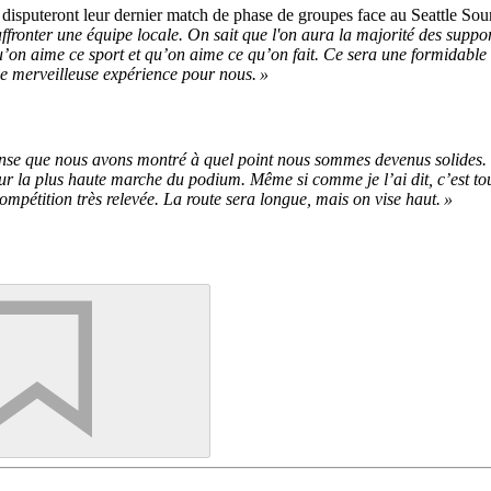
s disputeront leur dernier match de phase de groupes face au Seattle So
affronter une équipe locale. On sait que l'on aura la majorité des suppo
u’on aime ce sport et qu’on aime ce qu’on fait. Ce sera une formidabl
ne merveilleuse expérience pour nous. »
nse que nous avons montré à quel point nous sommes devenus solides. On 
pour la plus haute marche du podium. Même si comme je l’ai dit, c’est tou
mpétition très relevée. La route sera longue, mais on vise haut. »