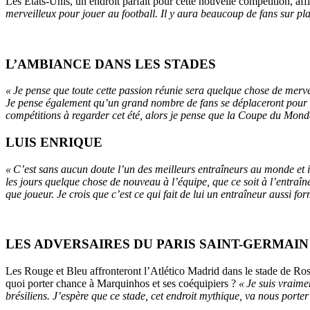
Les États-Unis, un endroit parfait pour cette nouvelle compétition, a
merveilleux pour jouer au football. Il y aura beaucoup de fans sur plac
L’AMBIANCE DANS LES STADES
« Je pense que toute cette passion réunie sera quelque chose de merv
Je pense également qu’un grand nombre de fans se déplaceront pour ass
compétitions à regarder cet été, alors je pense que la Coupe du Monde d
LUIS ENRIQUE
« C’est sans aucun doute l’un des meilleurs entraîneurs au monde et il n
les jours quelque chose de nouveau à l’équipe, que ce soit à l’entraîn
que joueur. Je crois que c’est ce qui fait de lui un entraîneur aussi fo
LES ADVERSAIRES DU PARIS SAINT-GERMAIN
Les Rouge et Bleu affronteront l’Atlético Madrid dans le stade de Ro
quoi porter chance à Marquinhos et ses coéquipiers ?
« Je suis vraime
brésiliens. J’espère que ce stade, cet endroit mythique, va nous porte