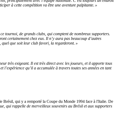
Unis, principalement avec l’équipe nationale. C’est toujours un endroit
iciper à cette compétition va être une aventure palpitante. »
à ce tournoi, de grands clubs, qui comptent de nombreux supporters.
eront certainement chez eux. Il n’y aura pas beaucoup d’autres
quel que soit leur club favori, la regarderont. »
r très exigeant. Il est très direct avec les joueurs, et il apporte tous
et l’expérience qu’il a accumulée à travers toutes ses années en tant
e Brésil, qui y a remporté la Coupe du Monde 1994 face à l'Italie. De
ue, qui rappelle de merveilleux souvenirs au Brésil et aux supporters