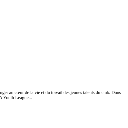
ger au cœur de la vie et du travail des jeunes talents du club. Dans
FA Youth League...