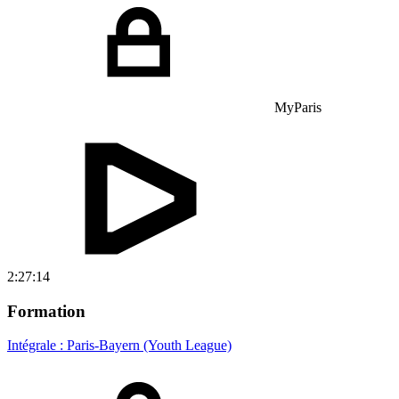
MyParis
2:27:14
Formation
Intégrale : Paris-Bayern (Youth League)