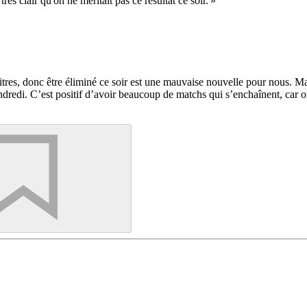
 très clair qu'on ne méritait pas ce résultat ce soir. »
tres, donc être éliminé ce soir est une mauvaise nouvelle pour nous. Mais
ndredi. C’est positif d’avoir beaucoup de matchs qui s’enchaînent, car on