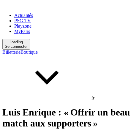
Actualités
PSG TV
Playzone
MyParis
Loading
Se connecter
Billetterie
Boutique
fr
Luis Enrique : « Offrir un beau
match aux supporters »