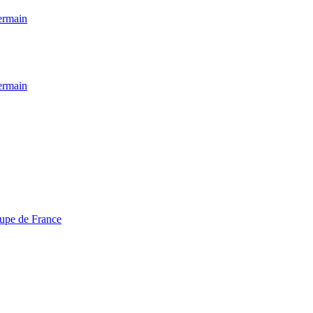
ermain
ermain
oupe de France