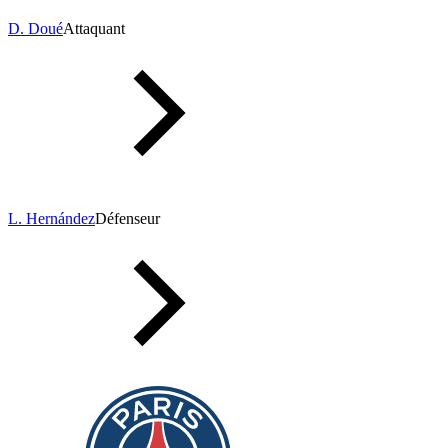
D. Doué
Attaquant
L. Hernández
Défenseur