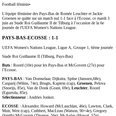
Football féminin
•
L'équipe féminine des Pays-Bas de Romée Leuchter et Jackie
Groenen se quitte sur un match nul 1-1 face à l'Ecosse, ce mardi 3
juin au Stade Roi Guillaume II de Tilburg à l’occasion de la 6e
journée de l'UEFA Women's Nations League.
PAYS-BAS-ECOSSE : 1-1
UEFA Women's Nations League, Ligue A, Groupe 1, 6ème journée
Stade Roi Guillaume II (Tilburg, Pays-Bas)
Buts
: Roord (10e) pour les Pays-Bas et McGovern (27e) pour
l’Ecosse.
PAYS-BAS
: Van Domselaar, Dijkstra, Spitse (Janssen,68e),
Casparij (Wilms, 74e), Brugts, Kaptein (cap),
Groenen
, Pelova
(Snoeijs, 85e), Van de Donk (Grant, 69e),
Leuchter
, Roord
(Egurrola, 85e).
Sélectionneur
: Andries Jonker.
ECOSSE
: Alexander, Howard (McLauchlan, 46e), Lawton, Clark,
Muir, Weir (cap), Cuthbert, MacLean (Watson, 90+4e), Gregory
(Smith) McGovern (Thomas, 56e), McAulay (Howat, 57e).