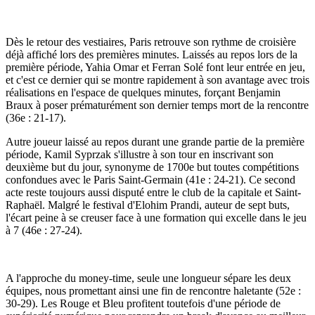
Dès le retour des vestiaires, Paris retrouve son rythme de croisière
déjà affiché lors des premières minutes. Laissés au repos lors de la
première période, Yahia Omar et Ferran Solé font leur entrée en jeu,
et c'est ce dernier qui se montre rapidement à son avantage avec trois
réalisations en l'espace de quelques minutes, forçant Benjamin
Braux à poser prématurément son dernier temps mort de la rencontre
(36e : 21-17).
Autre joueur laissé au repos durant une grande partie de la première
période, Kamil Syprzak s'illustre à son tour en inscrivant son
deuxième but du jour, synonyme de 1700e but toutes compétitions
confondues avec le Paris Saint-Germain (41e : 24-21). Ce second
acte reste toujours aussi disputé entre le club de la capitale et Saint-
Raphaël. Malgré le festival d'Elohim Prandi, auteur de sept buts,
l'écart peine à se creuser face à une formation qui excelle dans le jeu
à 7 (46e : 27-24).
A l'approche du money-time, seule une longueur sépare les deux
équipes, nous promettant ainsi une fin de rencontre haletante (52e :
30-29). Les Rouge et Bleu profitent toutefois d'une période de