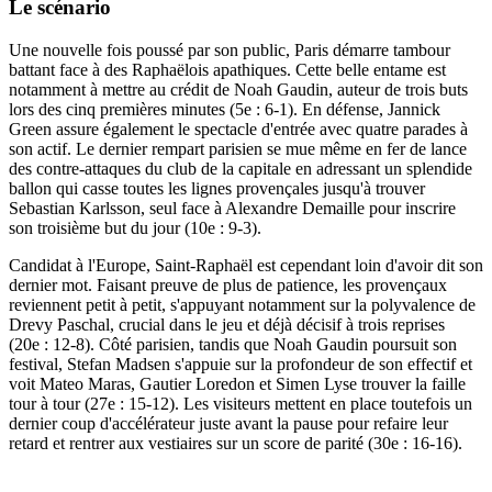
Le scénario
Une nouvelle fois poussé par son public, Paris démarre tambour
battant face à des Raphaëlois apathiques. Cette belle entame est
notamment à mettre au crédit de Noah Gaudin, auteur de trois buts
lors des cinq premières minutes (5e : 6-1). En défense, Jannick
Green assure également le spectacle d'entrée avec quatre parades à
son actif. Le dernier rempart parisien se mue même en fer de lance
des contre-attaques du club de la capitale en adressant un splendide
ballon qui casse toutes les lignes provençales jusqu'à trouver
Sebastian Karlsson, seul face à Alexandre Demaille pour inscrire
son troisième but du jour (10e : 9-3).
Candidat à l'Europe, Saint-Raphaël est cependant loin d'avoir dit son
dernier mot. Faisant preuve de plus de patience, les provençaux
reviennent petit à petit, s'appuyant notamment sur la polyvalence de
Drevy Paschal, crucial dans le jeu et déjà décisif à trois reprises
(20e : 12-8). Côté parisien, tandis que Noah Gaudin poursuit son
festival, Stefan Madsen s'appuie sur la profondeur de son effectif et
voit Mateo Maras, Gautier Loredon et Simen Lyse trouver la faille
tour à tour (27e : 15-12). Les visiteurs mettent en place toutefois un
dernier coup d'accélérateur juste avant la pause pour refaire leur
retard et rentrer aux vestiaires sur un score de parité (30e : 16-16).