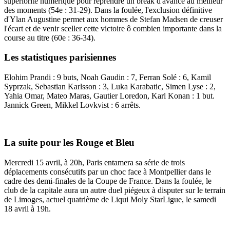
supériorité numérique pour reprendre un break d'avance au meilleur
des moments (54e : 31-29). Dans la foulée, l'exclusion définitive
d'Ylan Augustine permet aux hommes de Stefan Madsen de creuser
l'écart et de venir sceller cette victoire ô combien importante dans la
course au titre (60e : 36-34).
Les statistiques parisiennes
Elohim Prandi : 9 buts, Noah Gaudin : 7, Ferran Solé : 6, Kamil
Syprzak, Sebastian Karlsson : 3, Luka Karabatic, Simen Lyse : 2,
Yahia Omar, Mateo Maras, Gautier Loredon, Karl Konan : 1 but.
Jannick Green, Mikkel Lovkvist : 6 arrêts.
La suite pour les Rouge et Bleu
Mercredi 15 avril, à 20h, Paris entamera sa série de trois
déplacements consécutifs par un choc face à Montpellier dans le
cadre des demi-finales de la Coupe de France. Dans la foulée, le
club de la capitale aura un autre duel piégeux à disputer sur le terrain
de Limoges, actuel quatrième de Liqui Moly StarLigue, le samedi
18 avril à 19h.