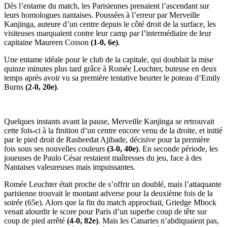
Dès l’entame du match, les Parisiennes prenaient l’ascendant sur
leurs homologues nantaises. Poussées à l’erreur par Merveille
Kanjinga, auteure d’un centre depuis le côté droit de la surface, les
visiteuses marquaient contre leur camp par l’intermédiaire de leur
capitaine Maureen Cosson
(1-0, 6e)
.
Une entame idéale pour le club de la capitale, qui doublait la mise
quinze minutes plus tard grâce à Romée Leuchter, buteuse en deux
temps après avoir vu sa première tentative heurter le poteau d’Emily
Burns
(2-0, 20e)
.
Quelques instants avant la pause, Merveille Kanjinga se retrouvait
cette fois-ci à la finition d’un centre encore venu de la droite, et initié
par le pied droit de Rasheedat Ajibade, décisive pour la première
fois sous ses nouvelles couleurs
(3-0, 40e)
. En seconde période, les
joueuses de Paulo César restaient maîtresses du jeu, face à des
Nantaises valeureuses mais impuissantes.
Romée Leuchter était proche de s’offrir un doublé, mais l’attaquante
parisienne trouvait le montant adverse pour la deuxième fois de la
soirée (65e). Alors que la fin du match approchait, Griedge Mbock
venait alourdir le score pour Paris d’un superbe coup de tête sur
coup de pied arrêté
(4-0, 82e)
. Mais les Canaries n’abdiquaient pas,