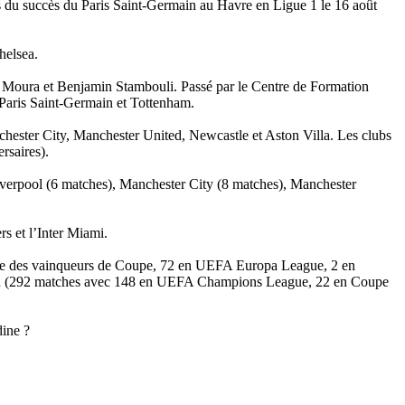
rs du succès du Paris Saint-Germain au Havre en Ligue 1 le 16 août
helsea.
s Moura et Benjamin Stambouli. Passé par le Centre de Formation
e Paris Saint-Germain et Tottenham.
nchester City, Manchester United, Newcastle et Aston Villa. Les clubs
rsaires).
 Liverpool (6 matches), Manchester City (8 matches), Manchester
s et l’Inter Miami.
pe des vainqueurs de Coupe, 72 en UEFA Europa League, 2 en
Lyon (292 matches avec 148 en UEFA Champions League, 22 en Coupe
dine ?