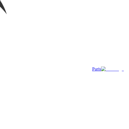
Paris