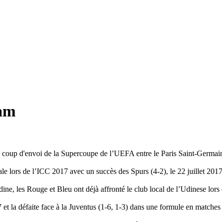
ham
 le coup d'envoi de la Supercoupe de l’UEFA entre le Paris Saint-Germai
le lors de l’ICC 2017 avec un succès des Spurs (4-2), le 22 juillet 2017
dine, les Rouge et Bleu ont déjà affronté le club local de l’Udinese lors
et la défaite face à la Juventus (1-6, 1-3) dans une formule en matches a