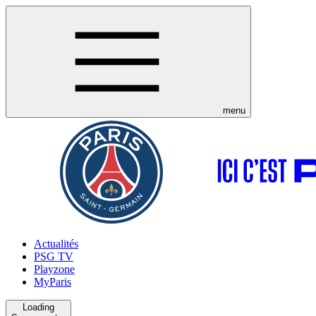
menu
Actualités
PSG TV
Playzone
MyParis
Loading