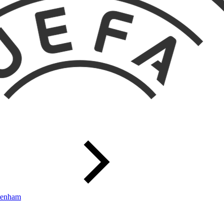
tenham