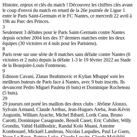
Histoire, enjeux et clés du match ! Découvrez les chiffres clés avant
le coup d'envoi du match en retard de la 26e journée de Ligue 1
entre le Paris Saint-Germain et le FC Nantes, ce mercredi 22 avril à
19h au Parc des Princes.
3
Seulement 3 défaites pour le Paris Saint-Germain contre Nantes
depuis octobre 2004 lors des 37 derniers matches entre les deux
équipes (30 victoires et 4 nuls pour les Parisiens).
8
Paris reste sur une série de 8 matches sans défaite contre Nantes (6
victoires et 2 nuls) depuis la défaite 1-3 le 19 février 2022 au Stade
de la Beaujoire-Louis Fonteneau.
9
Edinson Cavani, Zlatan Ibrahimovic et Kylian Mbappé sont les
meilleurs buteurs de Paris face à Nantes, avec 9 buts inscrits. Ils
devancent Pedro Miguel Pauleta (6 buts) et Dominique Rocheteau
(5 buts).
29
29 joueurs ont porté les maillots des deux clubs : Jérôme Alonzo,
Sylvain Armand, Claude Arribas, Jean-Hugues Ateba, Jean-Kévin
Augustin, William Ayache, Michel Bibard, Lorik Cana, Bruno
Carotti, Dominique Casagrande, Benoît Cauet, Eric Cubilier, Willy
Grondin, Vahid Halilhodzic, Randal Kolo Muani, Antoine
Kombouaré, Mickaël Landreau, Nicolas Laspalles, Paul Le Guen,
Yvon Le Roux, Patrice Loko, Claude Lowitz, Claude Makélélé,