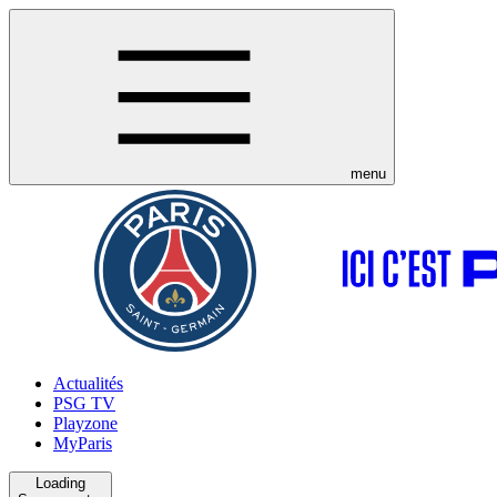
menu
Actualités
PSG TV
Playzone
MyParis
Loading