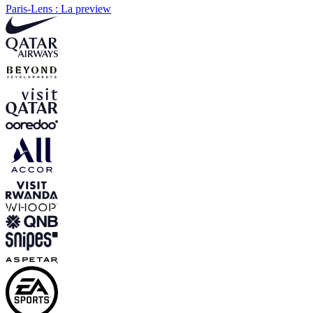
Paris-Lens : La preview