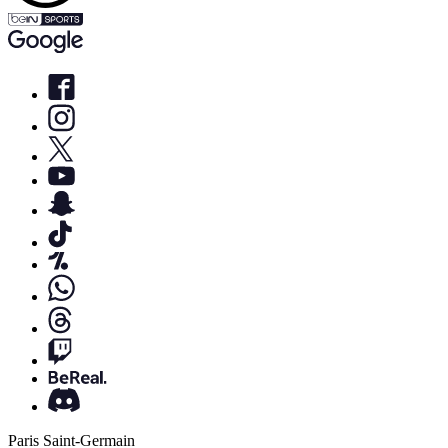
Paris Saint-Germain