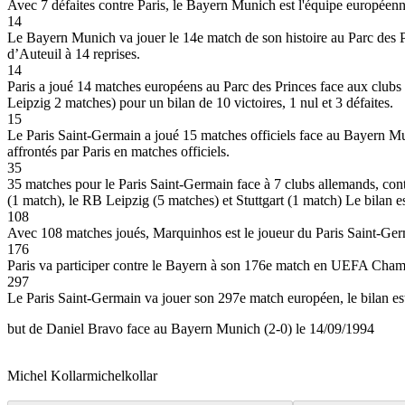
Avec 7 défaites contre Paris, le Bayern Munich est l'équipe européenne
14
Le Bayern Munich va jouer le 14e match de son histoire au Parc des Pr
d’Auteuil à 14 reprises.
14
Paris a joué 14 matches européens au Parc des Princes face aux clu
Leipzig 2 matches) pour un bilan de 10 victoires, 1 nul et 3 défaites.
15
Le Paris Saint-Germain a joué 15 matches officiels face au Bayern Muni
affrontés par Paris en matches officiels.
35
35 matches pour le Paris Saint-Germain face à 7 clubs allemands, co
(1 match), le RB Leipzig (5 matches) et Stuttgart (1 match) Le bilan es
108
Avec 108 matches joués, Marquinhos est le joueur du Paris Saint-Ger
176
Paris va participer contre le Bayern à son 176e match en UEFA Champ
297
Le Paris Saint-Germain va jouer son 297e match européen, le bilan est 
but de Daniel Bravo face au Bayern Munich (2-0) le 14/09/1994
Michel Kollar
michelkollar