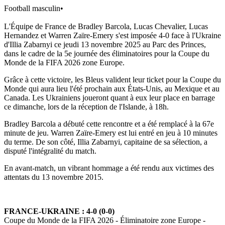
Football masculin
•
L'Équipe de France de Bradley Barcola, Lucas Chevalier, Lucas
Hernandez et Warren Zaïre-Emery s'est imposée 4-0 face à l'Ukraine
d'Illia Zabarnyi ce jeudi 13 novembre 2025 au Parc des Princes,
dans le cadre de la 5e journée des éliminatoires pour la Coupe du
Monde de la FIFA 2026 zone Europe.
Grâce à cette victoire, les Bleus valident leur ticket pour la Coupe du
Monde qui aura lieu l'été prochain aux États-Unis, au Mexique et au
Canada. Les Ukrainiens joueront quant à eux leur place en barrage
ce dimanche, lors de la réception de l'Islande, à 18h.
Bradley Barcola a débuté cette rencontre et a été remplacé à la 67e
minute de jeu. Warren Zaïre-Emery est lui entré en jeu à 10 minutes
du terme. De son côté, Illia Zabarnyi, capitaine de sa sélection, a
disputé l'intégralité du match.
En avant-match, un vibrant hommage a été rendu aux victimes des
attentats du 13 novembre 2015.
FRANCE-UKRAINE : 4-0 (0-0)
Coupe du Monde de la FIFA 2026 - Éliminatoire zone Europe -