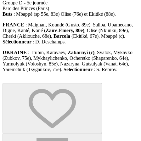
Groupe D - 5e journée
Parc des Princes (Paris)
Buts
: Mbappé (sp 55e, 83e) Olise (76e) et Ekitiké (88e).
FRANCE
: Maignan, Koundé (Gusto, 89e), Saliba, Upamecano,
Digne, Kanté, Koné
(Zaïre-Emery, 80e)
, Olise (Nkunku, 89e),
Cherki (Akliouche, 68e),
Barcola
(Ekitiké, 67e), Mbappé (c).
Sélectionneur
: D. Deschamps.
UKRAINE
: Trubin, Karavaev,
Zabarnyi (c)
, Svatok, Mykavko
(Zubkov, 75e), Mykhaylichenko, Ocheretko (Shaparenko, 64e),
Yarmolyuk (Voloshyn, 85e), Nazaryna, Gutsulyak (Vanat, 64e),
Yaremchuk (Tsygankov, 75e).
Sélectionneur
: S. Rebrov.