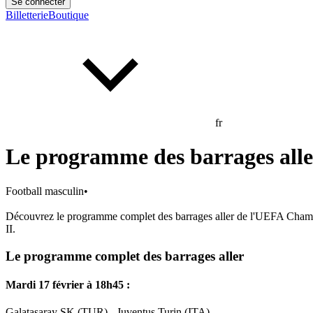
Se connecter
Billetterie
Boutique
fr
Le programme des barrages all
Football masculin
•
Découvrez le programme complet des barrages aller de l'UEFA Champ
II.
Le programme complet des barrages aller
Mardi 17 février à 18h45 :
Galatasaray SK (TUR) - Juventus Turin (ITA)