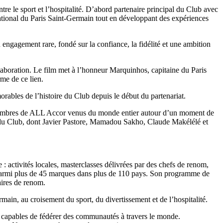
e le sport et l’hospitalité. D’abord partenaire principal du Club avec
ational du Paris Saint-Germain tout en développant des expériences
 engagement rare, fondé sur la confiance, la fidélité et une ambition
laboration. Le film met à l’honneur Marquinhos, capitaine du Paris
rme de ce lien.
ables de l’histoire du Club depuis le début du partenariat.
 membres de ALL Accor venus du monde entier autour d’un moment de
s du Club, dont Javier Pastore, Mamadou Sakho, Claude Makélélé et
activités locales, masterclasses délivrées par des chefs de renom,
s parmi plus de 45 marques dans plus de 110 pays. Son programme de
aires de renom.
ain, au croisement du sport, du divertissement et de l’hospitalité.
s capables de fédérer des communautés à travers le monde.