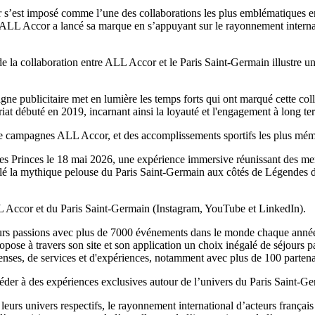
s’est imposé comme l’une des collaborations les plus emblématiques entr
m, ALL Accor a lancé sa marque en s’appuyant sur le rayonnement intern
e la collaboration entre ALL Accor et le Paris Saint-Germain illustre un
gne publicitaire met en lumière les temps forts qui ont marqué cette col
at débuté en 2019, incarnant ainsi la loyauté et l'engagement à long te
e campagnes ALL Accor, et des accomplissements sportifs les plus mémor
des Princes le 18 mai 2026, une expérience immersive réunissant des
foulé la mythique pelouse du Paris Saint-Germain aux côtés de Légende
LL Accor et du Paris Saint-Germain (Instagram, YouTube et LinkedIn).
s passions avec plus de 7000 événements dans le monde chaque année : 
opose à travers son site et son application un choix inégalé de séjour
enses, de services et d'expériences, notamment avec plus de 100 parten
er à des expériences exclusives autour de l’univers du Paris Saint-Germ
eurs univers respectifs, le rayonnement international d’acteurs françai