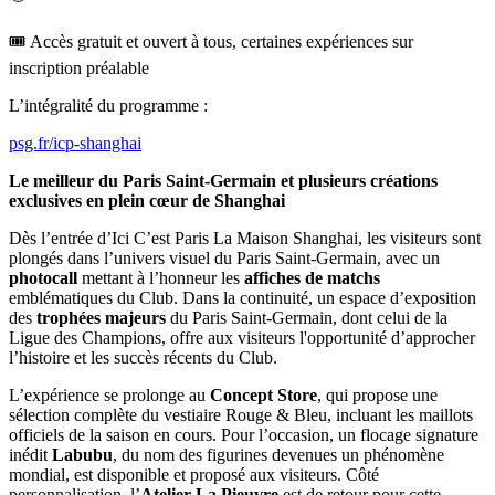
🎟️ Accès gratuit et ouvert à tous, certaines expériences sur
inscription préalable
L’intégralité du programme :
psg.fr/icp-shanghai
Le meilleur du Paris Saint-Germain et plusieurs créations
exclusives en plein cœur de Shanghai
Dès l’entrée d’Ici C’est Paris La Maison Shanghai, les visiteurs sont
plongés dans l’univers visuel du Paris Saint-Germain, avec un
photocall
mettant à l’honneur les
affiches de matchs
emblématiques du Club. Dans la continuité, un espace d’exposition
des
trophées majeurs
du Paris Saint-Germain, dont celui de la
Ligue des Champions, offre aux visiteurs l'opportunité d’approcher
l’histoire et les succès récents du Club.
L’expérience se prolonge au
Concept Store
, qui propose une
sélection complète du vestiaire Rouge & Bleu, incluant les maillots
officiels de la saison en cours.
Pour l’occasion,
un flocage signature
inédit
Labubu
, du nom des figurines devenues un phénomène
mondial, est disponible et proposé aux visiteurs. Côté
personnalisation, l’
Atelier La Pieuvre
est de retour pour cette