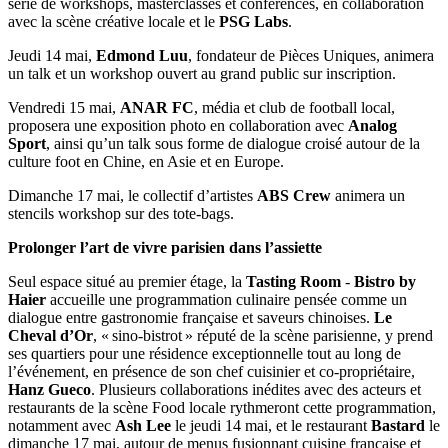
série de workshops, masterclasses et conférences, en collaboration
avec la scène créative locale et le
PSG Labs
.
Jeudi 14 mai,
Edmond Luu
, fondateur de Pièces Uniques, animera
un talk et un workshop ouvert au grand public sur inscription.
Vendredi 15 mai,
ANAR FC
, média et club de football local,
proposera une exposition photo en collaboration avec
Analog
Sport
, ainsi qu’un talk sous forme de dialogue croisé autour de la
culture foot en Chine, en Asie et en Europe.
Dimanche 17 mai, le collectif d’artistes
ABS Crew
animera un
stencils workshop sur des tote-bags.
Prolonger l’art de vivre parisien dans l’assiette
Seul espace situé au premier étage, la
Tasting Room
-
Bistro by
Haier
accueille une programmation culinaire pensée comme un
dialogue entre gastronomie française et saveurs chinoises.
Le
Cheval d’Or
, « sino-bistrot » réputé de la scène parisienne, y prend
ses quartiers pour une résidence exceptionnelle tout au long de
l’événement, en présence de son chef cuisinier et co-propriétaire,
Hanz Gueco
. Plusieurs collaborations inédites avec des acteurs et
restaurants de la scène Food locale rythmeront cette programmation,
notamment avec
Ash Lee
le jeudi 14 mai, et le restaurant
Bastard
le
dimanche 17 mai, autour de menus fusionnant cuisine française et