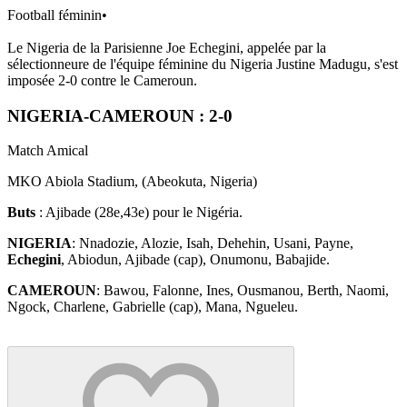
Football féminin
•
Le Nigeria de la Parisienne Joe Echegini, appelée par la
sélectionneure de l'équipe féminine du Nigeria Justine Madugu, s'est
imposée 2-0 contre le Cameroun.
NIGERIA-CAMEROUN : 2-0
Match Amical
MKO Abiola Stadium, (Abeokuta, Nigeria)
Buts
: Ajibade (28e,43e) pour le Nigéria.
NIGERIA
: Nnadozie, Alozie, Isah, Dehehin, Usani, Payne,
Echegini
, Abiodun, Ajibade (cap), Onumonu, Babajide.
CAMEROUN
: Bawou, Falonne, Ines, Ousmanou, Berth, Naomi,
Ngock, Charlene, Gabrielle (cap), Mana, Ngueleu.