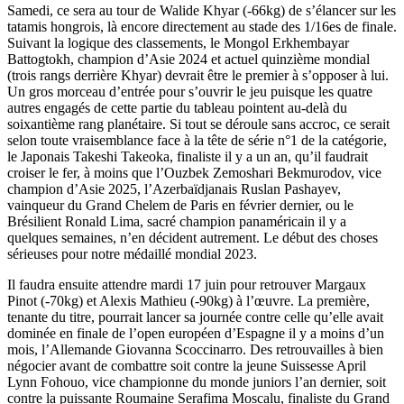
Samedi, ce sera au tour de Walide Khyar (-66kg) de s’élancer sur les
tatamis hongrois, là encore directement au stade des 1/16es de finale.
Suivant la logique des classements, le Mongol Erkhembayar
Battogtokh, champion d’Asie 2024 et actuel quinzième mondial
(trois rangs derrière Khyar) devrait être le premier à s’opposer à lui.
Un gros morceau d’entrée pour s’ouvrir le jeu puisque les quatre
autres engagés de cette partie du tableau pointent au-delà du
soixantième rang planétaire. Si tout se déroule sans accroc, ce serait
selon toute vraisemblance face à la tête de série n°1 de la catégorie,
le Japonais Takeshi Takeoka, finaliste il y a un an, qu’il faudrait
croiser le fer, à moins que l’Ouzbek Zemoshari Bekmurodov, vice
champion d’Asie 2025, l’Azerbaïdjanais Ruslan Pashayev,
vainqueur du Grand Chelem de Paris en février dernier, ou le
Brésilient Ronald Lima, sacré champion panaméricain il y a
quelques semaines, n’en décident autrement. Le début des choses
sérieuses pour notre médaillé mondial 2023.
Il faudra ensuite attendre mardi 17 juin pour retrouver Margaux
Pinot (-70kg) et Alexis Mathieu (-90kg) à l’œuvre. La première,
tenante du titre, pourrait lancer sa journée contre celle qu’elle avait
dominée en finale de l’open européen d’Espagne il y a moins d’un
mois, l’Allemande Giovanna Scoccinarro. Des retrouvailles à bien
négocier avant de combattre soit contre la jeune Suissesse April
Lynn Fohouo, vice championne du monde juniors l’an dernier, soit
contre la puissante Roumaine Serafima Moscalu, finaliste du Grand