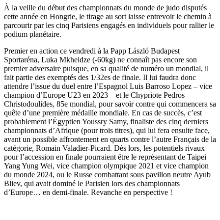
À la veille du début des championnats du monde de judo disputés
cette année en Hongrie, le tirage au sort laisse entrevoir le chemin à
parcourir par les cinq Parisiens engagés en individuels pour rallier le
podium planétaire.
Premier en action ce vendredi à la Papp László Budapest
Sportaréna, Luka Mkheidze (-60kg) ne connaît pas encore son
premier adversaire puisque, en sa qualité de numéro un mondial, il
fait partie des exemptés des 1/32es de finale. Il lui faudra donc
attendre l’issue du duel entre l’Espagnol Luis Barroso Lopez – vice
champion d’Europe U23 en 2023 – et le Chypriote Pedros
Christodoulides, 85e mondial, pour savoir contre qui commencera sa
quête d’une première médaille mondiale. En cas de succès, c’est
probablement l’Égyptien Youssry Samy, finaliste des cinq derniers
championnats d’Afrique (pour trois titres), qui lui fera ensuite face,
avant un possible affrontement en quarts contre l’autre Français de la
catégorie, Romain Valadier-Picard. Dès lors, les potentiels rivaux
pour l’accession en finale pourraient être le représentant de Taipei
Yang Yung Wei, vice champion olympique 2021 et vice champion
du monde 2024, ou le Russe combattant sous pavillon neutre Ayub
Bliev, qui avait dominé le Parisien lors des championnats
d’Europe… en demi-finale. Revanche en perspective !