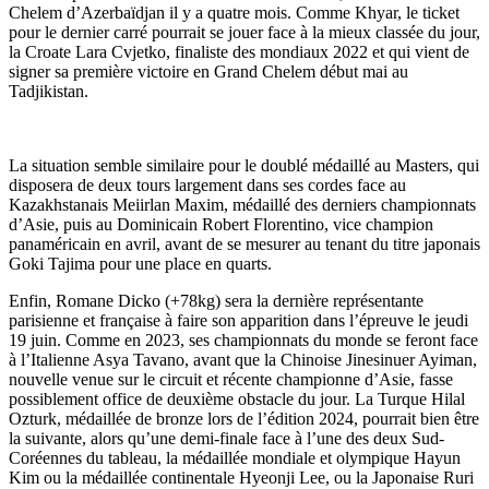
Chelem d’Azerbaïdjan il y a quatre mois. Comme Khyar, le ticket
pour le dernier carré pourrait se jouer face à la mieux classée du jour,
la Croate Lara Cvjetko, finaliste des mondiaux 2022 et qui vient de
signer sa première victoire en Grand Chelem début mai au
Tadjikistan.
La situation semble similaire pour le doublé médaillé au Masters, qui
disposera de deux tours largement dans ses cordes face au
Kazakhstanais Meiirlan Maxim, médaillé des derniers championnats
d’Asie, puis au Dominicain Robert Florentino, vice champion
panaméricain en avril, avant de se mesurer au tenant du titre japonais
Goki Tajima pour une place en quarts.
Enfin, Romane Dicko (+78kg) sera la dernière représentante
parisienne et française à faire son apparition dans l’épreuve le jeudi
19 juin. Comme en 2023, ses championnats du monde se feront face
à l’Italienne Asya Tavano, avant que la Chinoise Jinesinuer Ayiman,
nouvelle venue sur le circuit et récente championne d’Asie, fasse
possiblement office de deuxième obstacle du jour. La Turque Hilal
Ozturk, médaillée de bronze lors de l’édition 2024, pourrait bien être
la suivante, alors qu’une demi-finale face à l’une des deux Sud-
Coréennes du tableau, la médaillée mondiale et olympique Hayun
Kim ou la médaillée continentale Hyeonji Lee, ou la Japonaise Ruri