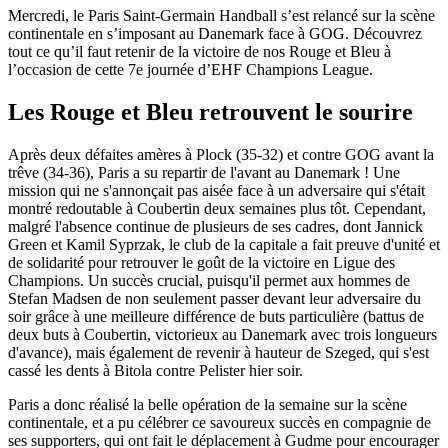
Mercredi, le Paris Saint-Germain Handball s’est relancé sur la scène
continentale en s’imposant au Danemark face à GOG. Découvrez
tout ce qu’il faut retenir de la victoire de nos Rouge et Bleu à
l’occasion de cette 7e journée d’EHF Champions League.
Les Rouge et Bleu retrouvent le sourire
Après deux défaites amères à Plock (35-32) et contre GOG avant la
trêve (34-36), Paris a su repartir de l'avant au Danemark ! Une
mission qui ne s'annonçait pas aisée face à un adversaire qui s'était
montré redoutable à Coubertin deux semaines plus tôt. Cependant,
malgré l'absence continue de plusieurs de ses cadres, dont Jannick
Green et Kamil Syprzak, le club de la capitale a fait preuve d'unité et
de solidarité pour retrouver le goût de la victoire en Ligue des
Champions. Un succès crucial, puisqu'il permet aux hommes de
Stefan Madsen de non seulement passer devant leur adversaire du
soir grâce à une meilleure différence de buts particulière (battus de
deux buts à Coubertin, victorieux au Danemark avec trois longueurs
d'avance), mais également de revenir à hauteur de Szeged, qui s'est
cassé les dents à Bitola contre Pelister hier soir.
Paris a donc réalisé la belle opération de la semaine sur la scène
continentale, et a pu célébrer ce savoureux succès en compagnie de
ses supporters, qui ont fait le déplacement à Gudme pour encourager