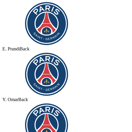
E. Prandi
Back
Y. Omar
Back