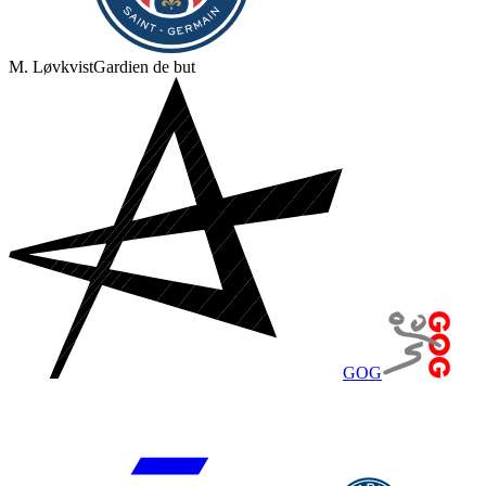
M. Løvkvist
Gardien de but
GOG