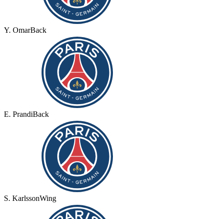
Y. Omar
Back
E. Prandi
Back
S. Karlsson
Wing