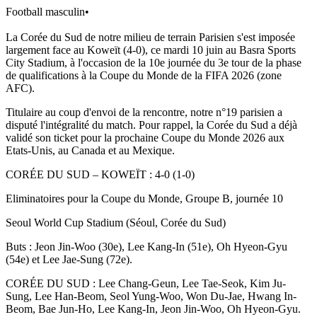
Football masculin
•
La Corée du Sud de notre milieu de terrain Parisien s'est imposée
largement face au Koweït (4-0), ce mardi 10 juin au Basra Sports
City Stadium, à l'occasion de la 10e journée du 3e tour de la phase
de qualifications à la Coupe du Monde de la FIFA 2026 (zone
AFC).
Titulaire au coup d'envoi de la rencontre, notre n°19 parisien a
disputé l'intégralité du match. Pour rappel, la Corée du Sud a déjà
validé son ticket pour la prochaine Coupe du Monde 2026 aux
Etats-Unis, au Canada et au Mexique.
CORÉE DU SUD – KOWEÏT : 4-0 (1-0)
Eliminatoires pour la Coupe du Monde, Groupe B, journée 10
Seoul World Cup Stadium (Séoul, Corée du Sud)
Buts : Jeon Jin-Woo (30e), Lee Kang-In (51e), Oh Hyeon-Gyu
(54e) et Lee Jae-Sung (72e).
CORÉE DU SUD : Lee Chang-Geun, Lee Tae-Seok, Kim Ju-
Sung, Lee Han-Beom, Seol Yung-Woo, Won Du-Jae, Hwang In-
Beom, Bae Jun-Ho, Lee Kang-In, Jeon Jin-Woo, Oh Hyeon-Gyu.