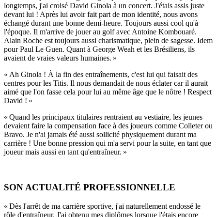
longtemps, j'ai croisé David Ginola à un concert. J'étais assis juste
devant lui ! Après lui avoir fait part de mon identité, nous avons
échangé durant une bonne demi-heure. Toujours aussi cool qu'à
l'époque. Il m'arrive de jouer au golf avec Antoine Kombouaré.
Alain Roche est toujours aussi charismatique, plein de sagesse. Idem
pour Paul Le Guen. Quant à George Weah et les Brésiliens, ils
avaient de vraies valeurs humaines. »
« Ah Ginola ! À la fin des entraînements, c'est lui qui faisait des
centres pour les Titis. Il nous demandait de nous éclater car il aurait
aimé que l'on fasse cela pour lui au même âge que le nôtre ! Respect
David ! »
« Quand les principaux titulaires rentraient au vestiaire, les jeunes
devaient faire la compensation face à des joueurs comme Colleter ou
Bravo. Je n'ai jamais été aussi sollicité physiquement durant ma
carrière ! Une bonne pression qui m'a servi pour la suite, en tant que
joueur mais aussi en tant qu'entraîneur. »
SON ACTUALITÉ PROFESSIONNELLE
« Dès l'arrêt de ma carrière sportive, j'ai naturellement endossé le
rôle d'entraîneur. J'ai obtenu mes diplômes lorsque j'étais encore