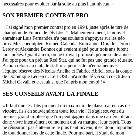
nécessaires pour évoluer par la suite au plus haut niveau. »
SON PREMIER CONTRAT PRO
« J'ai signé mon premier contrat pro en 1994, juste après le titre de
champion de France de Division 1. Malheureusement, le nouvel
entraîneur Luis Fernandez n'a pas souhaité s'appuyer sur les néo
pros. Mes coéquipiers Roméo Calenda, Emmanuel Dorado, Jérôme
Leroy et Alexandre Bonnot qui avaient signé pour trois ans furent
tous prêtés. Quant à moi, on ne m'avait proposé qu'une seule année.
J'ai opté pour un prêt au Red Star, qui ne fut pas une grande réussite.
À mon retour au club, le staff m'a permis de m'entraîner avec
l'équipe réserve des Nicolas Anelka et Fabrice Abriel, sous la coupe
de Dominique Leclercq. Le LOSC m'a sollicité via son coach Jean-
Michel Cavalli et c'est ainsi que j'ai pris mon envol ! »
SES CONSEILS AVANT LA FINALE
« Il faut que les Titis prennent un maximum de plaisir car en cas de
victoire, ils s'en souviendront toute leur vie ! Il s'agit souvent du
premier grand trophée que l'on peut gagner dans une carrière, il faut
donc vivre intensément ce moment qui va marquer leur esprit. Tous
ne réussiront pas à atteindre le plus haut niveau, il est donc important
de tout donner lors de cette finale. Pour ma part, il s'agit de mon