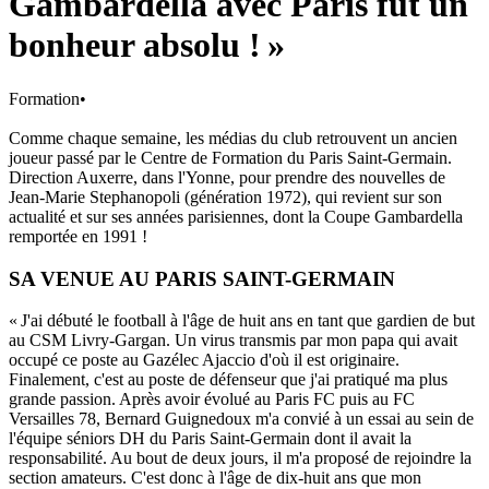
Gambardella avec Paris fut un
bonheur absolu ! »
Formation
•
Comme chaque semaine, les médias du club retrouvent un ancien
joueur passé par le Centre de Formation du Paris Saint-Germain.
Direction Auxerre, dans l'Yonne, pour prendre des nouvelles de
Jean-Marie Stephanopoli (génération 1972), qui revient sur son
actualité et sur ses années parisiennes, dont la Coupe Gambardella
remportée en 1991 !
SA VENUE AU PARIS SAINT-GERMAIN
« J'ai débuté le football à l'âge de huit ans en tant que gardien de but
au CSM Livry-Gargan. Un virus transmis par mon papa qui avait
occupé ce poste au Gazélec Ajaccio d'où il est originaire.
Finalement, c'est au poste de défenseur que j'ai pratiqué ma plus
grande passion. Après avoir évolué au Paris FC puis au FC
Versailles 78, Bernard Guignedoux m'a convié à un essai au sein de
l'équipe séniors DH du Paris Saint-Germain dont il avait la
responsabilité. Au bout de deux jours, il m'a proposé de rejoindre la
section amateurs. C'est donc à l'âge de dix-huit ans que mon