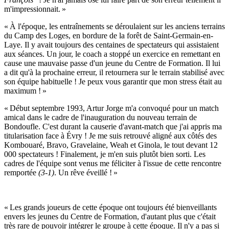
m'impressionnait. »
« À l'époque, les entraînements se déroulaient sur les anciens terrains
du Camp des Loges, en bordure de la forêt de Saint-Germain-en-
Laye. Il y avait toujours des centaines de spectateurs qui assistaient
aux séances. Un jour, le coach a stoppé un exercice en remettant en
cause une mauvaise passe d'un jeune du Centre de Formation. Il lui
a dit qu'à la prochaine erreur, il retournera sur le terrain stabilisé avec
son équipe habituelle ! Je peux vous garantir que mon stress était au
maximum ! »
« Début septembre 1993, Artur Jorge m'a convoqué pour un match
amical dans le cadre de l'inauguration du nouveau terrain de
Bondoufle. C'est durant la causerie d'avant-match que j'ai appris ma
titularisation face à Évry ! Je me suis retrouvé aligné aux côtés des
Kombouaré, Bravo, Gravelaine, Weah et Ginola, le tout devant 12
000 spectateurs ! Finalement, je m'en suis plutôt bien sorti. Les
cadres de l'équipe sont venus me féliciter à l'issue de cette rencontre
remportée
(3-1)
. Un rêve éveillé ! »
« Les grands joueurs de cette époque ont toujours été bienveillants
envers les jeunes du Centre de Formation, d'autant plus que c'était
très rare de pouvoir intégrer le groupe à cette époque. Il n'y a pas si