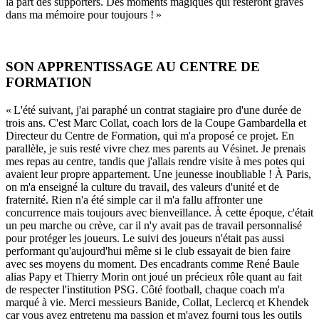
la part des supporters. Des moments magiques qui resteront gravés
dans ma mémoire pour toujours ! »
SON APPRENTISSAGE AU CENTRE DE
FORMATION
« L'été suivant, j'ai paraphé un contrat stagiaire pro d'une durée de
trois ans. C'est Marc Collat, coach lors de la Coupe Gambardella et
Directeur du Centre de Formation, qui m'a proposé ce projet. En
parallèle, je suis resté vivre chez mes parents au Vésinet. Je prenais
mes repas au centre, tandis que j'allais rendre visite à mes potes qui
avaient leur propre appartement. Une jeunesse inoubliable ! À Paris,
on m'a enseigné la culture du travail, des valeurs d'unité et de
fraternité. Rien n'a été simple car il m'a fallu affronter une
concurrence mais toujours avec bienveillance. À cette époque, c'était
un peu marche ou crève, car il n'y avait pas de travail personnalisé
pour protéger les joueurs. Le suivi des joueurs n'était pas aussi
performant qu'aujourd'hui même si le club essayait de bien faire
avec ses moyens du moment. Des encadrants comme René Baule
alias Papy et Thierry Morin ont joué un précieux rôle quant au fait
de respecter l'institution PSG. Côté football, chaque coach m'a
marqué à vie. Merci messieurs Banide, Collat, Leclercq et Khendek
car vous avez entretenu ma passion et m'avez fourni tous les outils