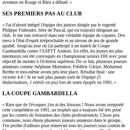
aventure en Rouge et Bleu a débuté. »
SES PREMIERS PAS AU CLUB
« J'ai d'abord intégré l'équipe des juniors dirigée par le regretté
Philippe Fraboulet, frère de Pascal, qui est toujours dirigeant au
club. Je me suis retrouvé dans une véritable équipe de copains. Des
mecs à l'état d'esprit irréprochable et au niveau de jeu de grande
qualité. Jusqu'au jour où j'ai participé à un match de Coupe
Gambardella contre l'ASPTT Amiens. En effet, les jeunes les plus
talentueux ont été convoqués en championnat seniors DH avec pour
objectif de monter à l'échelon supérieur. De ce fait, plusieurs joueurs
amateurs comme Stéphane Morminot, Frédéric Gleize, Mohamed
Berthe et moi-même avons pris leur place. Résultat final : une
victoire 4-0 ! Je ne suis plus jamais sorti de l'équipe
(5
titularisations, 1 entrée en jeu)
lors de notre épopée en 1991. »
LA COUPE GAMBARDELLA
« Rien que de l'évoquer, j'en ai des frissons ! Nous avons remporté
cette compétition en 1991, un trophée qui a toujours été très prisé
par les centres de formation des clubs professionnels. Chose peu
commune, nous étions plusieurs joueurs amateurs dans le groupe.
J'en profite d'ailleurs pour remercier tous les joueurs sous contrat de