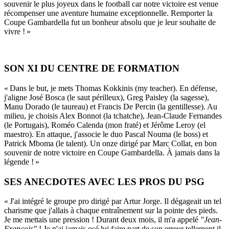
souvenir le plus joyeux dans le football car notre victoire est venue
récompenser une aventure humaine exceptionnelle. Remporter la
Coupe Gambardella fut un bonheur absolu que je leur souhaite de
vivre ! »
SON XI DU CENTRE DE FORMATION
« Dans le but, je mets Thomas Kokkinis (my teacher). En défense,
j'aligne José Bosca (le saut périlleux), Greg Paisley (la sagesse),
Manu Dorado (le taureau) et Francis De Percin (la gentillesse). Au
milieu, je choisis Alex Bonnot (la tchatche), Jean-Claude Fernandes
(le Portugais), Roméo Calenda (mon fraté) et Jérôme Leroy (el
maestro). En attaque, j'associe le duo Pascal Nouma (le boss) et
Patrick Mboma (le talent). Un onze dirigé par Marc Collat, en bon
souvenir de notre victoire en Coupe Gambardella. À jamais dans la
légende ! »
SES ANECDOTES AVEC LES PROS DU PSG
« J'ai intégré le groupe pro dirigé par Artur Jorge. Il dégageait un tel
charisme que j'allais à chaque entraînement sur la pointe des pieds.
Je me mettais une pression ! Durant deux mois, il m'a appelé
"Jean-
François"
! Je n'ai jamais osé lui faire part de son erreur tellement il