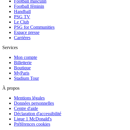
Football masculin
Football féminin
Handball
PSG TV
Le Club
PSG for Communities
Espace presse
Carrières
Services
Mon compte
Billetterie
Boutique
MyParis
Stadium Tour
À propos
Mentions légales
Données personnelles
Centre d'aide
Déclaration d'accessibilité
Ligue 1 McDonald's
Préférences cookies