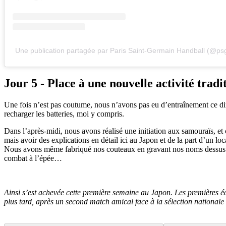
Une publication partagée par Paris Saint-Germain Handball (@psg
Jour 5 - Place à une nouvelle activité tradi
Une fois n’est pas coutume, nous n’avons pas eu d’entraînement ce di
recharger les batteries, moi y compris.
Dans l’après-midi, nous avons réalisé une initiation aux samouraïs, et 
mais avoir des explications en détail ici au Japon et de la part d’un loc
Nous avons même fabriqué nos couteaux en gravant nos noms dessus ! O
combat à l’épée…
Ainsi s’est achevée cette première semaine au Japon. Les premières é
plus tard, après un second match amical face à la sélection national