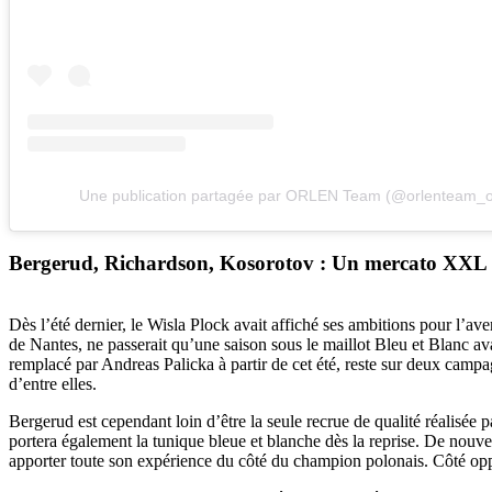
Une publication partagée par ORLEN Team (@orlenteam_off
Bergerud, Richardson, Kosorotov : Un mercato XX
Dès l’été dernier, le Wisla Plock avait affiché ses ambitions pour l’a
de Nantes, ne passerait qu’une saison sous le maillot Bleu et Blanc ava
remplacé par Andreas Palicka à partir de cet été, reste sur deux camp
d’entre elles.
Bergerud est cependant loin d’être la seule recrue de qualité réalisée p
portera également la tunique bleue et blanche dès la reprise. De nouv
apporter toute son expérience du côté du champion polonais. Côté opp