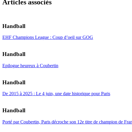
Articles associés
Handball
EHF Champions League : Coup d’oeil sur GOG
Handball
Epilogue heureux à Coubertin
Handball
De 2015 à 2025 : Le 4 juin, une date historique pour Paris
Handball
Porté par Coubertin, Paris décroche son 12e titre de champion de Fra