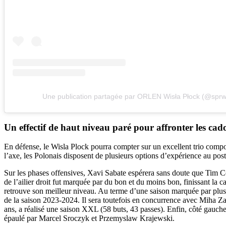
Une publication partagée par ORLEN Wisła Płock (@sprwi
Un effectif de haut niveau paré pour affronter les ca
En défense, le Wisla Plock pourra compter sur un excellent trio comp
l’axe, les Polonais disposent de plusieurs options d’expérience au p
Sur les phases offensives, Xavi Sabate espérera sans doute que Tim Cokan
de l’ailier droit fut marquée par du bon et du moins bon, finissant la 
retrouve son meilleur niveau. Au terme d’une saison marquée par plusie
de la saison 2023-2024. Il sera toutefois en concurrence avec Miha Za
ans, a réalisé une saison XXL (58 buts, 43 passes). Enfin, côté gauche
épaulé par Marcel Sroczyk et Przemyslaw Krajewski.