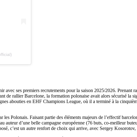
icial)
L
venir avec ses premiers recrutements pour la saison 2025/2026. Prenant r
nt de rallier Barcelone, la formation polonaise avait alors sécurisé la 
agnes abouties en EHF Champions League, où il a terminé à la cinquième 
ar les Polonais. Faisant partie des éléments majeurs de l’effectif barcel
eau auteur d’une belle campagne européenne (76 buts, co-meilleur buteur
osé, c’est un autre renfort de choix qui arrive, avec Sergey Kosorotov