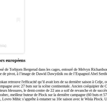
sla)
dors européens
osé de Torbjorn Bergerud dans les cages, entouré de Melvyn Richardson
oste de pivot, à l’image de Dawid Dawydzik ou de l’Espagnol Abel Serd
 retrouve l'efficacité qu’il avait lors de sa dernière saison à Celje, où
campagne avec 27 buts sur la scène continentale. Ancien coéquipier de Cok
urs blessures, le demi-centre de 22 ans a soif de revanche et de succès,
rabec, meilleur buteur de Plock sur la dernière campagne (60 buts et 57
, Lovro Mihic s’apprête à entamer sa 10e saison avec le Wisla Plock. Un 