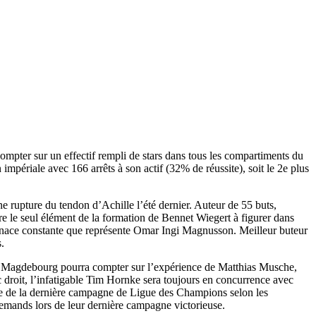
pter sur un effectif rempli de stars dans tous les compartiments du
périale avec 166 arrêts à son actif (32% de réussite), soit le 2e plus
ne rupture du tendon d’Achille l’été dernier. Auteur de 55 buts,
re le seul élément de la formation de Bennet Wiegert à figurer dans
a menace constante que représente Omar Ingi Magnusson. Meilleur buteur
s.
hold, Magdebourg pourra compter sur l’expérience de Matthias Musche,
c droit, l’infatigable Tim Hornke sera toujours en concurrence avec
ntre de la dernière campagne de Ligue des Champions selon les
llemands lors de leur dernière campagne victorieuse.