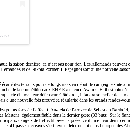
burg)
la saison dernière, ce n’est pas pour rien. Les Allemands peuvent com
ernandez et de Nikola Portner. L’Espagnol sort d’une nouvelle saison im
té écarté des terrains pour de longs mois en début de campagne suite à u
gauche de la compétition aux EHF Excellence Awards. Et il est loin d’êt
trup a été élu meilleur défenseur. Côté droit, il faudra se méfier de l
is a une nouvelle fois prouvé sa régularité dans les grands rendez-vou
 des points forts de l’effectif. Au-delà de l’arrivée de Sebastian Bart
 Mertens, également fiable dans le dernier geste (33 buts). Sur le flan
 principaux dangers de l’effectif, avec la présence du meilleur demi-ce
 buts et 41 passes décisives s’est révélé déterminant dans l’épopée des A