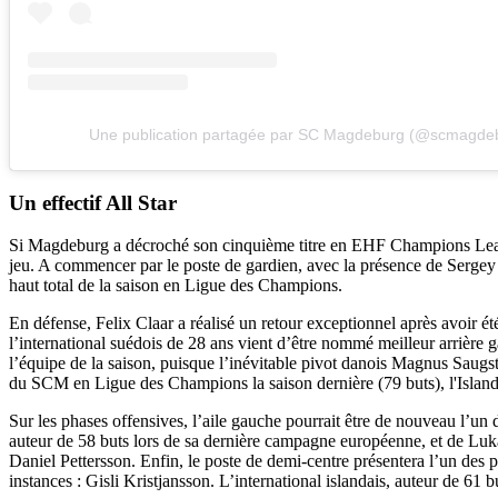
Une publication partagée par SC Magdeburg (@scmagde
Un effectif All Star
Si Magdeburg a décroché son cinquième titre en EHF Champions League 
jeu. A commencer par le poste de gardien, avec la présence de Sergey H
haut total de la saison en Ligue des Champions.
En défense, Felix Claar a réalisé un retour exceptionnel après avoir é
l’international suédois de 28 ans vient d’être nommé meilleur arrière 
l’équipe de la saison, puisque l’inévitable pivot danois Magnus Saugs
du SCM en Ligue des Champions la saison dernière (79 buts), l'Islanda
Sur les phases offensives, l’aile gauche pourrait être de nouveau l’un
auteur de 58 buts lors de sa dernière campagne européenne, et de Lukas
Daniel Pettersson. Enfin, le poste de demi-centre présentera l’un des
instances : Gisli Kristjansson. L’international islandais, auteur de 61