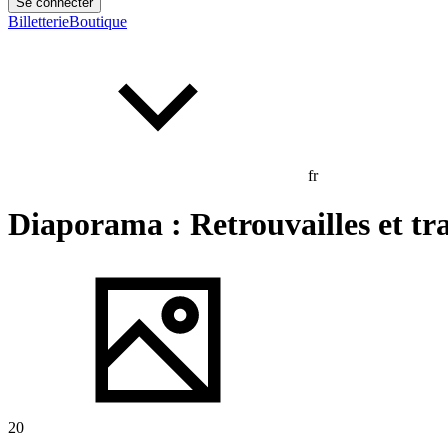
Se connecter
Billetterie
Boutique
fr
Diaporama : Retrouvailles et t
20