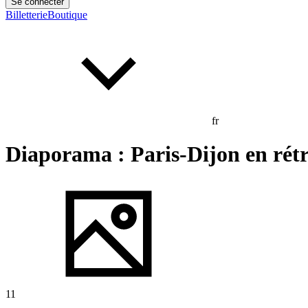
Se connecter
Billetterie
Boutique
fr
Diaporama : Paris-Dijon en rétr
11